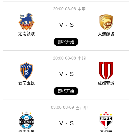
20:00
08-08
中甲
V
S
-
定南赣联
大连鲲城
即将开始
20:00
08-08
中超
V
S
-
云南玉昆
成都蓉城
即将开始
03:00
08-09
巴西甲
V
S
-