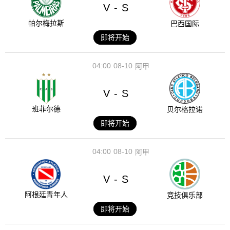
V
S
-
帕尔梅拉斯
巴西国际
即将开始
04:00
08-10
阿甲
V
S
-
班菲尔德
贝尔格拉诺
即将开始
04:00
08-10
阿甲
V
S
-
阿根廷青年人
竞技俱乐部
即将开始