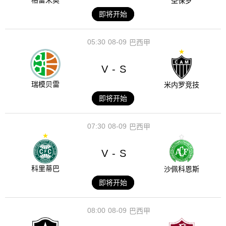
格雷米奥
圣保罗
即将开始
05:30
08-09
巴西甲
V
S
-
瑞模贝雷
米内罗竞技
即将开始
07:30
08-09
巴西甲
V
S
-
科里蒂巴
沙佩科恩斯
即将开始
08:00
08-09
巴西甲