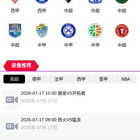
西甲
西甲
中超
中超
中超
中超
中甲
中甲
中甲
中超
录像推荐
英超
德甲
法甲
西甲
意甲
NBA
2026-07-17 10:00 掘金VS开拓者
2026年-07月-17日
2026-07-17 09:00 热火VS猛龙
2026年-07月-17日