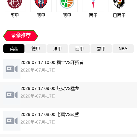
阿甲
阿甲
阿甲
西甲
巴西甲
录像推荐
英超
德甲
法甲
西甲
意甲
NBA
2026-07-17 10:00 掘金VS开拓者
2026年-07月-17日
2026-07-17 09:00 热火VS猛龙
2026年-07月-17日
2026-07-17 08:00 老鹰VS灰熊
2026年-07月-17日