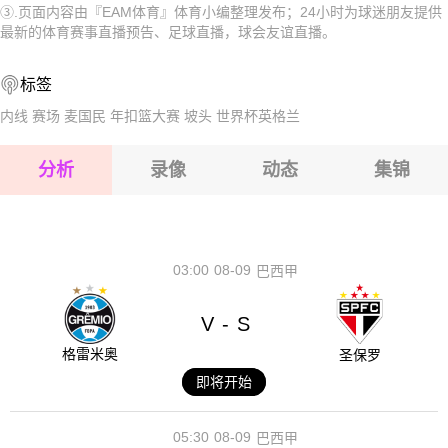
③.页面内容由『EAM体育』体育小编整理发布；24小时为球迷朋友提供
2026-08-17 【球会友谊】 比斯特里察杜克拉VS塔特拉
2026-08-17 【球会友谊】 比斯特里察杜克拉VS塔特拉
最新的体育赛事直播预告、足球直播，球会友谊直播。
2026-08-17 【球会友谊】 比斯特里察杜克拉VS塔特拉
2026-08-17 【球会友谊】 比斯特里察杜克拉VS塔特拉
标签
2026-08-17 【球会友谊】 比斯特里察杜克拉VS塔特拉
2026-08-17 【球会友谊】 比斯特里察杜克拉VS塔特拉
内线
赛场
麦国民
年扣篮大赛
坡头
世界杯英格兰
2026-08-17 【球会友谊】 比斯特里察杜克拉VS塔特拉
分析
录像
动态
集锦
2026-08-17 【球会友谊】 比斯特里察杜克拉VS塔特拉
2026-08-17 【球会友谊】 比斯特里察杜克拉VS塔特拉
03:00
08-09
巴西甲
V
S
-
格雷米奥
圣保罗
即将开始
05:30
08-09
巴西甲