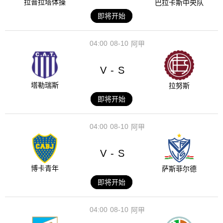
拉普拉塔体操
巴拉卡斯中央队
即将开始
04:00
08-10
阿甲
V
S
-
塔勒瑞斯
拉努斯
即将开始
04:00
08-10
阿甲
V
S
-
博卡青年
萨斯菲尔德
即将开始
04:00
08-10
阿甲