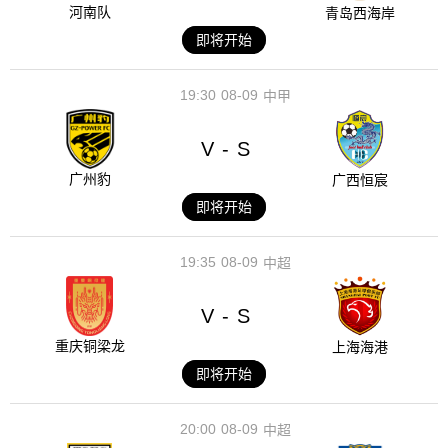
河南队
青岛西海岸
即将开始
19:30
08-09
中甲
V
S
-
广州豹
广西恒宸
即将开始
19:35
08-09
中超
V
S
-
重庆铜梁龙
上海海港
即将开始
20:00
08-09
中超