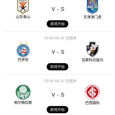
V
S
-
山东泰山
天津津门虎
即将开始
03:00
08-10
巴西甲
V
S
-
巴伊亚
瓦斯科达伽马
即将开始
03:00
08-10
巴西甲
V
S
-
帕尔梅拉斯
巴西国际
即将开始