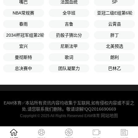
嘴巴
法国血统
SP
NBA常规赛
全华班
亚冠二级E组第6轮
春雨
吉鲁
云霄县
2034杯冠军组第2轮
扔骰子猜比分
胖丁
宜兴
尼斯法甲
北美预选
曼彻斯特
歌词
朗利
总决赛中
团队凝聚力
巴林乙
EAM体育✅本站所有资讯内容均收集于互联网,如有侵权内容或不妥之
处,请您联系我们删除。敬请谅解!QQ2016690669
网站地图
Copyright © 2025 All Rights Reserved EAM体育