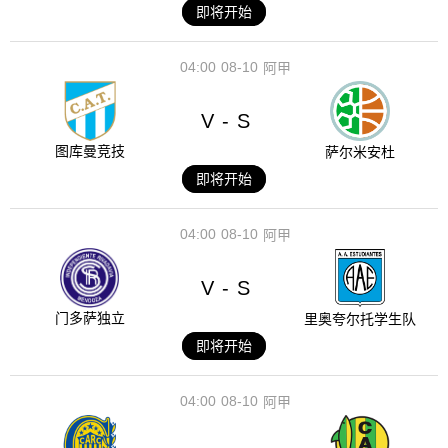
即将开始
04:00
08-10
阿甲
V
S
-
图库曼竞技
萨尔米安杜
即将开始
04:00
08-10
阿甲
V
S
-
门多萨独立
里奥夸尔托学生队
即将开始
04:00
08-10
阿甲