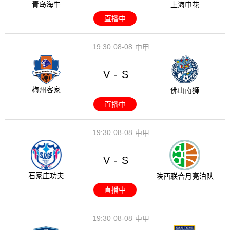
青岛海牛
上海申花
直播中
19:30
08-08
中甲
V
S
-
梅州客家
佛山南狮
直播中
19:30
08-08
中甲
V
S
-
石家庄功夫
陕西联合月亮泊队
直播中
19:30
08-08
中甲