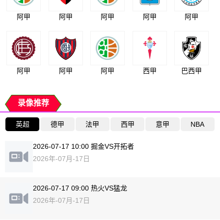
阿甲
阿甲
阿甲
阿甲
阿甲
阿甲
阿甲
阿甲
西甲
巴西甲
录像推荐
英超
德甲
法甲
西甲
意甲
NBA
2026-07-17 10:00 掘金VS开拓者
2026年-07月-17日
2026-07-17 09:00 热火VS猛龙
2026年-07月-17日