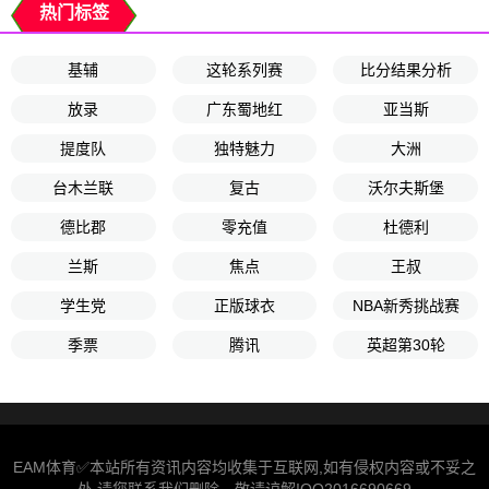
热门标签
基辅
这轮系列赛
比分结果分析
放录
广东蜀地红
亚当斯
提度队
独特魅力
大洲
台木兰联
复古
沃尔夫斯堡
德比郡
零充值
杜德利
兰斯
焦点
王叔
学生党
正版球衣
NBA新秀挑战赛
季票
腾讯
英超第30轮
EAM体育✅本站所有资讯内容均收集于互联网,如有侵权内容或不妥之