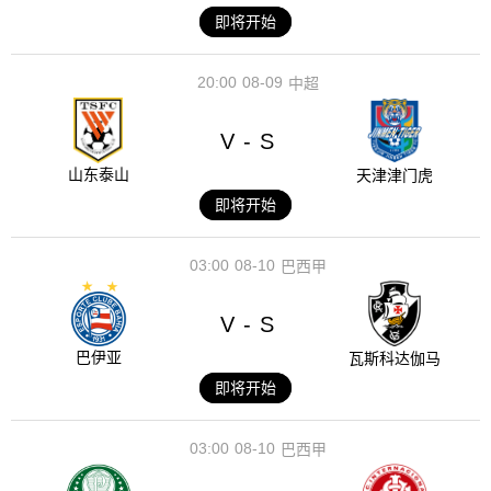
即将开始
20:00
08-09
中超
V
S
-
山东泰山
天津津门虎
即将开始
03:00
08-10
巴西甲
V
S
-
巴伊亚
瓦斯科达伽马
即将开始
03:00
08-10
巴西甲