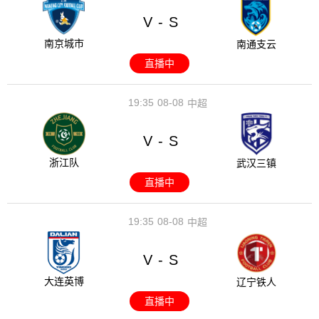
V
S
-
南京城市
南通支云
直播中
19:35
08-08
中超
V
S
-
浙江队
武汉三镇
直播中
19:35
08-08
中超
V
S
-
大连英博
辽宁铁人
直播中