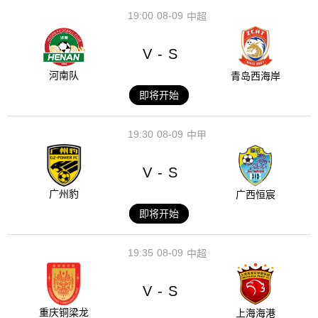
19:00
08-09
中超
V
S
-
河南队
青岛西海岸
即将开始
19:30
08-09
中甲
V
S
-
广州豹
广西恒宸
即将开始
19:35
08-09
中超
V
S
-
重庆铜梁龙
上海海港