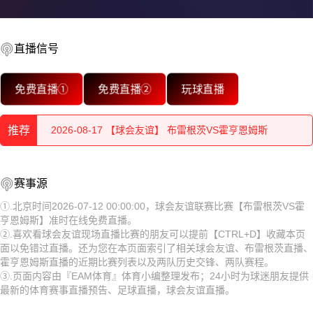
2026-08-17 【球会友谊】 布雷根茨VS霍亨恩姆斯
直播信号
2026-08-17 【球会友谊】 布雷根茨VS霍亨恩姆斯
免费直播①
免费直播②
玩球直播
2026-08-17 【球会友谊】 布雷根茨VS霍亨恩姆斯
推荐
2026-08-17 【球会友谊】 布雷根茨VS霍亨恩姆斯
2026-08-17 【球会友谊】 布雷根茨VS霍亨恩姆斯
2026-08-17 【球会友谊】 布雷根茨VS霍亨恩姆斯
赛事源
2026-08-17 【球会友谊】 布雷根茨VS霍亨恩姆斯
2026-08-17 【球会友谊】 布雷根茨VS霍亨恩姆斯
①.北京时间2026-07-12 00:00:00，球会友谊联赛比赛【布雷根茨VS霍
亨恩姆斯】准时在线免费直播。
2026-08-17 【球会友谊】 布雷根茨VS霍亨恩姆斯
2026-08-17 【球会友谊】 布雷根茨VS霍亨恩姆斯
②.喜欢看球会友谊现场直播比赛的朋友可以提前【CTRL+D】收藏本页
面以免错过直播。还为您在本页面索引了相关球会友谊、布雷根茨直播、
2026-08-17 【球会友谊】 布雷根茨VS霍亨恩姆斯
2026-08-17 【球会友谊】 布雷根茨VS霍亨恩姆斯
霍亨恩姆斯直播的近期比赛列表以及两队历史交锋、两队赛程。
③.页面内容由『EAM体育』体育小编整理发布；24小时为球迷朋友提供
2026-08-17 【球会友谊】 布雷根茨VS霍亨恩姆斯
2026-08-17 【球会友谊】 布雷根茨VS霍亨恩姆斯
最新的体育赛事直播预告、足球直播，球会友谊直播。
2026-08-17 【球会友谊】 布雷根茨VS霍亨恩姆斯
2026-08-17 【球会友谊】 布雷根茨VS霍亨恩姆斯