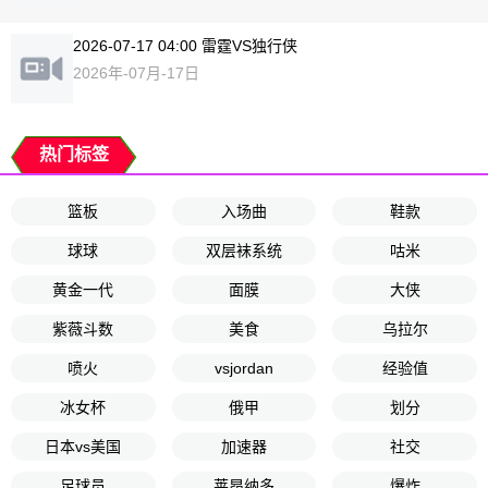
2026-07-17 04:00 雷霆VS独行侠
2026年-07月-17日
热门标签
篮板
入场曲
鞋款
球球
双层袜系统
咕米
黄金一代
面膜
大侠
紫薇斗数
美食
乌拉尔
喷火
vsjordan
经验值
冰女杯
俄甲
划分
日本vs美国
加速器
社交
足球员
莱昂纳多
爆炸