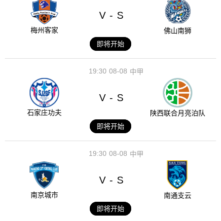
V
S
-
梅州客家
佛山南狮
即将开始
19:30
08-08
中甲
V
S
-
石家庄功夫
陕西联合月亮泊队
即将开始
19:30
08-08
中甲
V
S
-
南京城市
南通支云
即将开始