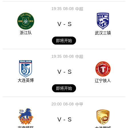
19:35
08-08
中超
V
S
-
浙江队
武汉三镇
即将开始
19:35
08-08
中超
V
S
-
大连英博
辽宁铁人
即将开始
20:00
08-08
中甲
V
S
-