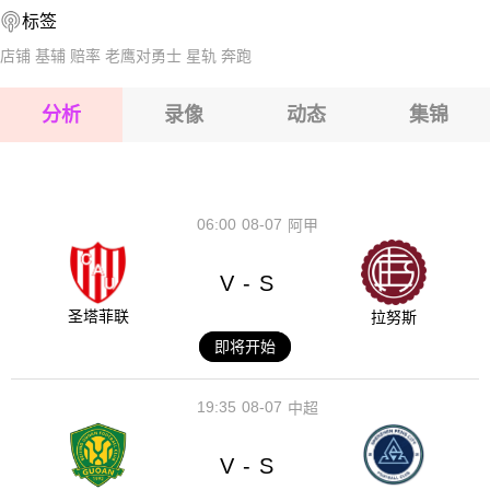
标签
2026-08-15 【世界杯】 95胜者VS96胜者
店铺
基辅
赔率
老鹰对勇士
星轨
奔跑
2026-08-15 【世界杯】 95胜者VS96胜者
分析
录像
动态
集锦
2026-08-15 【世界杯】 95胜者VS96胜者
2026-08-14 【世界杯】 95胜者VS96胜者
06:00
08-07
阿甲
V
S
-
圣塔菲联
拉努斯
即将开始
19:35
08-07
中超
V
S
-