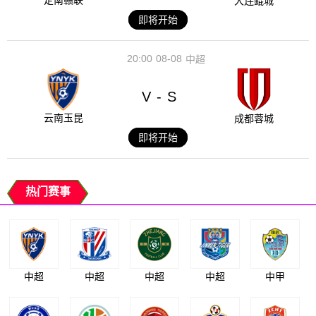
定南赣联
大连鲲城
即将开始
20:00
08-08
中超
V
S
-
云南玉昆
成都蓉城
即将开始
热门赛事
中超
中超
中超
中超
中甲