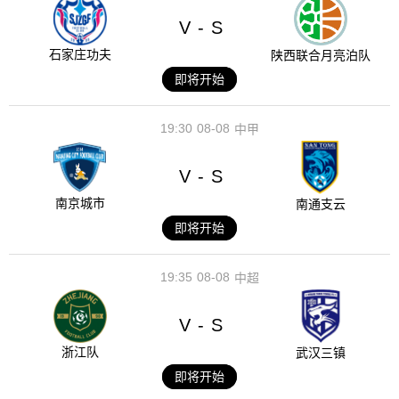
V
S
-
石家庄功夫
陕西联合月亮泊队
即将开始
19:30
08-08
中甲
V
S
-
南京城市
南通支云
即将开始
19:35
08-08
中超
V
S
-
浙江队
武汉三镇
即将开始