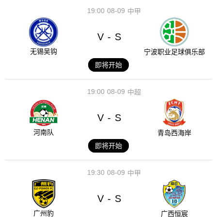
19:00
08-09
中甲
V
S
-
无锡吴钩
宁波职业足球俱乐部
即将开始
19:00
08-09
中超
V
S
-
河南队
青岛西海岸
即将开始
19:30
08-09
中甲
V
S
-
广州豹
广西恒宸