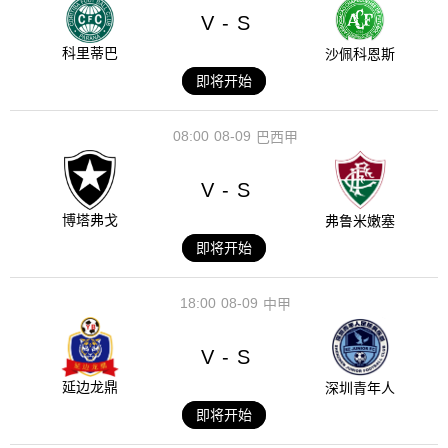
V
S
-
科里蒂巴
沙佩科恩斯
即将开始
08:00
08-09
巴西甲
V
S
-
博塔弗戈
弗鲁米嫩塞
即将开始
18:00
08-09
中甲
V
S
-
延边龙鼎
深圳青年人
即将开始