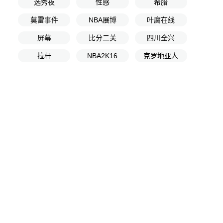
选秀夜
性感
希腊
莫雷事件
NBA展博
叶腐在线
屏幕
比分二关
四川全兴
拉杆
NBA2K16
克罗地亚人