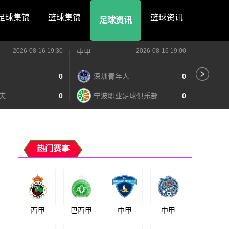
足球集锦
篮球集锦
篮球资讯
足球资讯
2026-08-16 19:30
2026-08-16 19:00
中甲
中甲
0
深圳青年人
0
苏
夫
0
宁波职业足球俱乐部
0
南
热门赛事
西甲
巴西甲
中甲
中甲