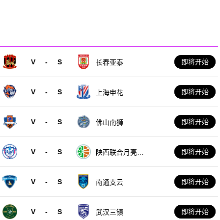
V
-
S
即将开始
长春亚泰
V
-
S
即将开始
上海申花
V
-
S
即将开始
佛山南狮
V
-
S
即将开始
陕西联合月亮泊
队
V
-
S
即将开始
南通支云
V
-
S
即将开始
武汉三镇