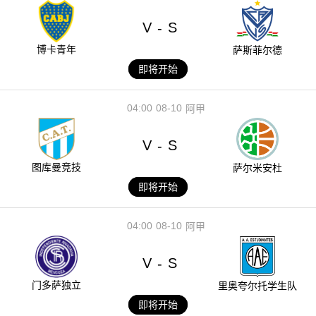
V
S
-
博卡青年
萨斯菲尔德
即将开始
04:00
08-10
阿甲
V
S
-
图库曼竞技
萨尔米安杜
即将开始
04:00
08-10
阿甲
V
S
-
门多萨独立
里奥夸尔托学生队
即将开始