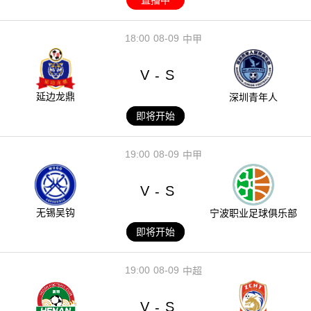
18:00
08-09
中甲
V
S
-
延边龙鼎
深圳青年人
即将开始
19:00
08-09
中甲
V
S
-
无锡吴钩
宁波职业足球俱乐部
即将开始
19:00
08-09
中超
V
S
-