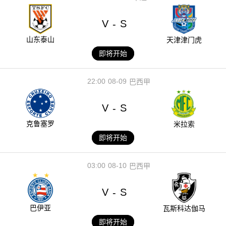
V
S
-
山东泰山
天津津门虎
即将开始
22:00
08-09
巴西甲
V
S
-
克鲁塞罗
米拉索
即将开始
03:00
08-10
巴西甲
V
S
-
巴伊亚
瓦斯科达伽马
即将开始