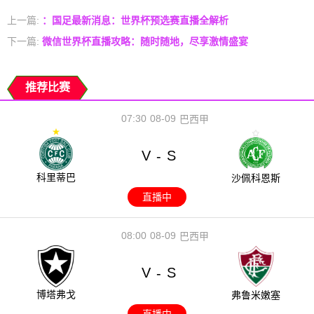
上一篇:
：国足最新消息：世界杯预选赛直播全解析
下一篇:
微信世界杯直播攻略：随时随地，尽享激情盛宴
推荐比赛
07:30
08-09
巴西甲
V
S
-
科里蒂巴
沙佩科恩斯
直播中
08:00
08-09
巴西甲
V
S
-
博塔弗戈
弗鲁米嫩塞
直播中