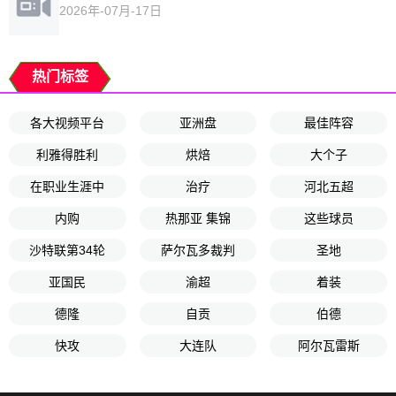
2026年-07月-17日
热门标签
各大视频平台
亚洲盘
最佳阵容
利雅得胜利
烘焙
大个子
在职业生涯中
治疗
河北五超
内购
热那亚 集锦
这些球员
沙特联第34轮
萨尔瓦多裁判
圣地
亚国民
渝超
着装
德隆
自贡
伯德
快攻
大连队
阿尔瓦雷斯