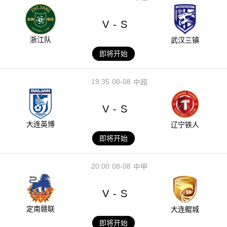
V
S
-
浙江队
武汉三镇
即将开始
19:35
08-08
中超
V
S
-
大连英博
辽宁铁人
即将开始
20:00
08-08
中甲
V
S
-
定南赣联
大连鲲城
即将开始