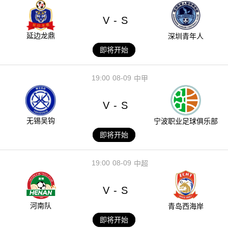
V
S
-
延边龙鼎
深圳青年人
即将开始
19:00
08-09
中甲
V
S
-
无锡吴钩
宁波职业足球俱乐部
即将开始
19:00
08-09
中超
V
S
-
河南队
青岛西海岸
即将开始