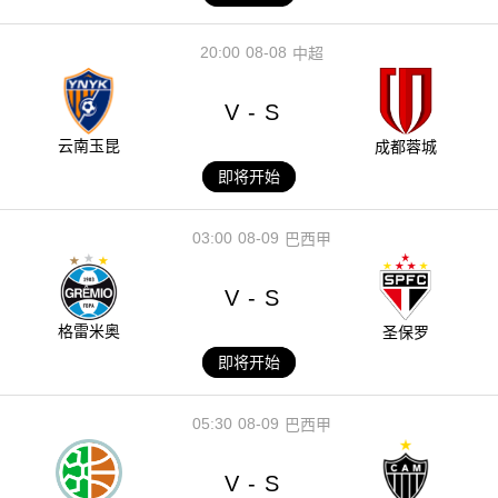
20:00
08-08
中超
V
S
-
云南玉昆
成都蓉城
即将开始
03:00
08-09
巴西甲
V
S
-
格雷米奥
圣保罗
即将开始
05:30
08-09
巴西甲
V
S
-