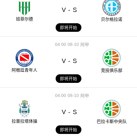
V
S
-
班菲尔德
贝尔格拉诺
即将开始
04:00
08-10
阿甲
V
S
-
阿根廷青年人
竞技俱乐部
即将开始
04:00
08-10
阿甲
V
S
-
拉普拉塔体操
巴拉卡斯中央队
即将开始