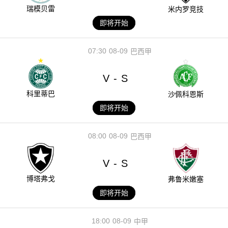
瑞模贝雷
米内罗竞技
即将开始
07:30
08-09
巴西甲
V
S
-
科里蒂巴
沙佩科恩斯
即将开始
08:00
08-09
巴西甲
V
S
-
博塔弗戈
弗鲁米嫩塞
即将开始
18:00
08-09
中甲