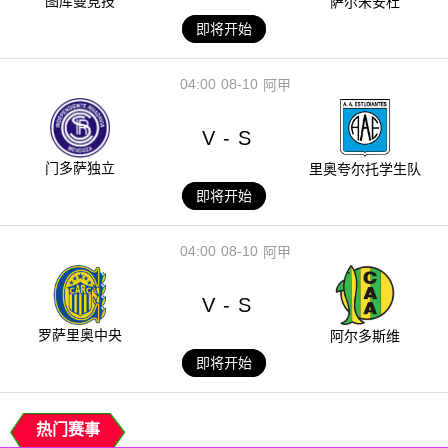
图库曼竞技
萨尔米安杜
即将开始
04:00
08-10
阿甲
V
S
-
门多萨独立
里奥夸尔托学生队
即将开始
04:00
08-10
阿甲
V
S
-
罗萨里奥中央
阿尔多斯维
即将开始
热门赛事