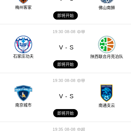
梅州客家
佛山南狮
即将开始
19:30
08-08
中甲
V
S
-
石家庄功夫
陕西联合月亮泊队
即将开始
19:30
08-08
中甲
V
S
-
南京城市
南通支云
即将开始
19:35
08-08
中超