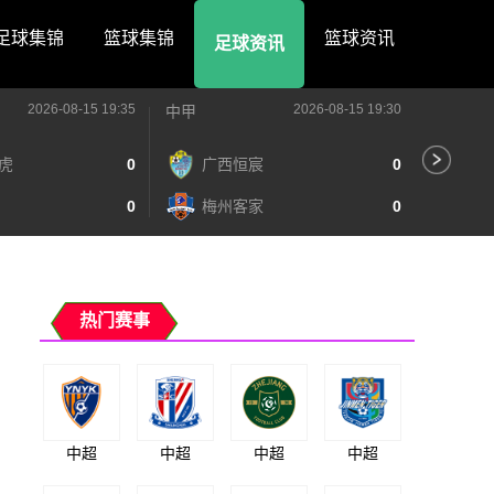
足球集锦
篮球集锦
篮球资讯
足球资讯
2026-08-15 19:35
2026-08-15 19:30
中甲
中甲
虎
0
广西恒宸
0
无
0
梅州客家
0
广
热门赛事
中超
中超
中超
中超