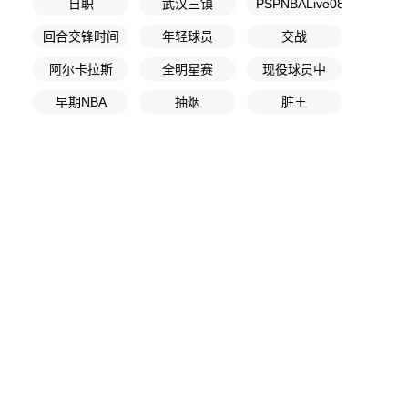
日职
武汉三镇
PSPNBALive08
回合交锋时间
年轻球员
交战
阿尔卡拉斯
全明星赛
现役球员中
早期NBA
抽烟
脏王