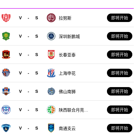
V
-
S
即将开始
拉努斯
V
-
S
即将开始
深圳新鹏城
V
-
S
即将开始
长春亚泰
V
-
S
即将开始
上海申花
V
-
S
即将开始
佛山南狮
V
-
S
即将开始
陕西联合月亮泊
队
V
-
S
即将开始
南通支云