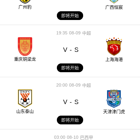
广州豹
广西恒宸
即将开始
19:35
08-09
中超
V
S
-
重庆铜梁龙
上海海港
即将开始
20:00
08-09
中超
V
S
-
山东泰山
天津津门虎
即将开始
03:00
08-10
巴西甲