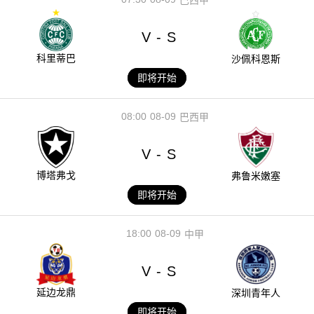
巴西甲
V
S
-
科里蒂巴
沙佩科恩斯
即将开始
08:00
08-09
巴西甲
V
S
-
博塔弗戈
弗鲁米嫩塞
即将开始
18:00
08-09
中甲
V
S
-
延边龙鼎
深圳青年人
即将开始