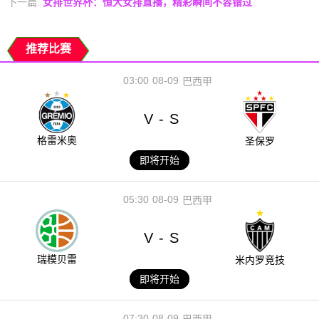
下一篇:
女排世界杯：恒大女排直播，精彩瞬间不容错过
推荐比赛
03:00
08-09
巴西甲
V
S
-
格雷米奥
圣保罗
即将开始
05:30
08-09
巴西甲
V
S
-
瑞模贝雷
米内罗竞技
即将开始
07:30
08-09