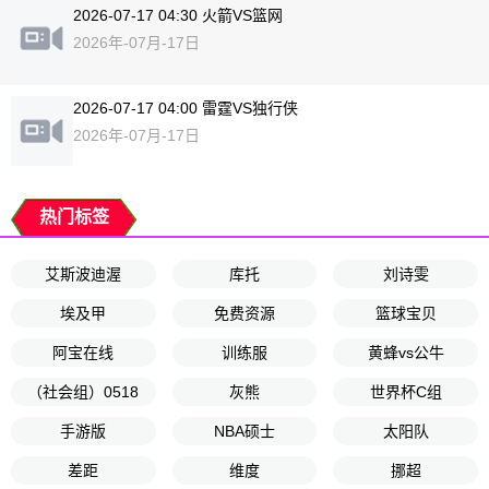
2026-07-17 04:30 火箭VS篮网
2026年-07月-17日
2026-07-17 04:00 雷霆VS独行侠
2026年-07月-17日
热门标签
艾斯波迪渥
库托
刘诗雯
埃及甲
免费资源
篮球宝贝
阿宝在线
训练服
黄蜂vs公牛
（社会组）0518
灰熊
世界杯C组
手游版
NBA硕士
太阳队
差距
维度
挪超