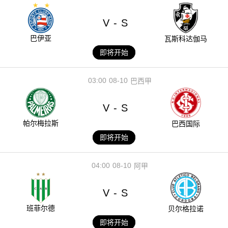
V
S
-
巴伊亚
瓦斯科达伽马
即将开始
03:00
08-10
巴西甲
V
S
-
帕尔梅拉斯
巴西国际
即将开始
04:00
08-10
阿甲
V
S
-
班菲尔德
贝尔格拉诺
即将开始