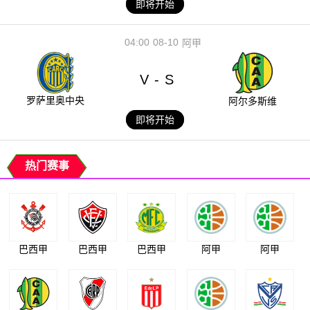
即将开始
04:00
08-10
阿甲
V
S
-
罗萨里奥中央
阿尔多斯维
即将开始
热门赛事
巴西甲
巴西甲
巴西甲
阿甲
阿甲