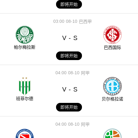
即将开始
03:00
08-10
巴西甲
V
S
-
帕尔梅拉斯
巴西国际
即将开始
04:00
08-10
阿甲
V
S
-
班菲尔德
贝尔格拉诺
即将开始
04:00
08-10
阿甲