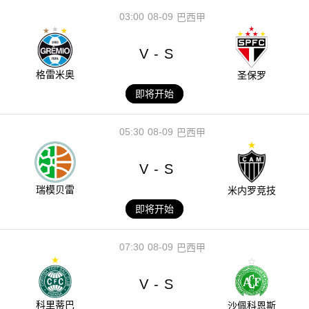
03:00
08-09
巴西甲
V
S
-
格雷米奥
圣保罗
即将开始
05:30
08-09
巴西甲
V
S
-
瑞模贝雷
米内罗竞技
即将开始
07:30
08-09
巴西甲
V
S
-
科里蒂巴
沙佩科恩斯