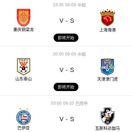
19:35
08-09
中超
V
S
-
重庆铜梁龙
上海海港
即将开始
20:00
08-09
中超
V
S
-
山东泰山
天津津门虎
即将开始
03:00
08-10
巴西甲
V
S
-
巴伊亚
瓦斯科达伽马