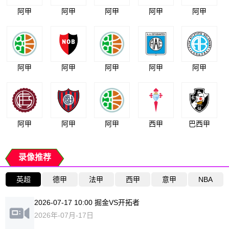
阿甲
阿甲
阿甲
阿甲
阿甲
阿甲
阿甲
阿甲
阿甲
阿甲
阿甲
阿甲
阿甲
西甲
巴西甲
录像推荐
英超
德甲
法甲
西甲
意甲
NBA
2026-07-17 10:00 掘金VS开拓者
2026年-07月-17日