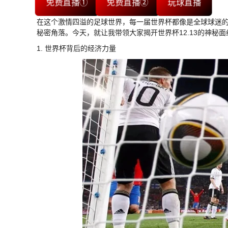
免费直播①
免费直播②
玩球直播
在这个激情四溢的足球世界，每一届世界杯都像是全球球迷
秘密角落。今天，就让我带领大家揭开世界杯12.13的神秘面
1. 世界杯背后的经济力量