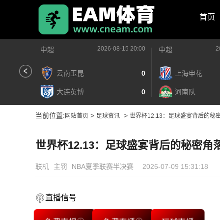
首页
2026-08-15 20:00
2
中超
中超
云南玉昆
0
上海申花
大连英博
0
河南队
当前位置:
>
>
网站首页
足球资讯
世界杯12.13：足球盛宴背后的秘
世界杯12.13：足球盛宴背后的秘密角
联机
主罚
NBA夏季联赛半决赛
2026-07-09 15:31:18
直播信号