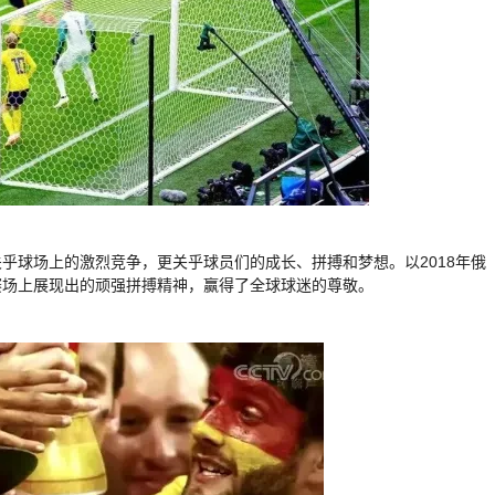
乎球场上的激烈竞争，更关乎球员们的成长、拼搏和梦想。以2018年俄
赛场上展现出的顽强拼搏精神，赢得了全球球迷的尊敬。