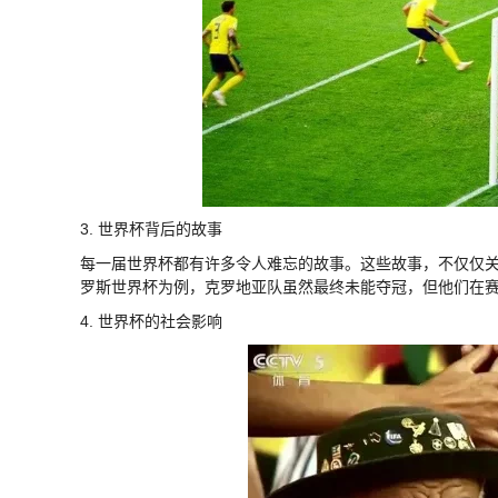
3. 世界杯背后的故事
每一届世界杯都有许多令人难忘的故事。这些故事，不仅仅关
罗斯世界杯为例，克罗地亚队虽然最终未能夺冠，但他们在
4. 世界杯的社会影响