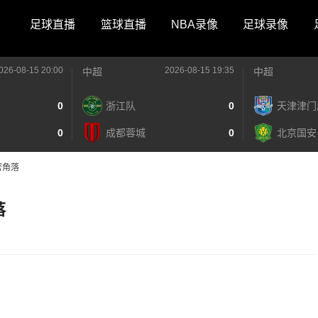
足球直播
篮球直播
NBA录像
足球录像
026-08-15 20:00
2026-08-15 19:35
中超
中超
0
浙江队
0
天津津门
0
成都蓉城
0
北京国安
密角落
落