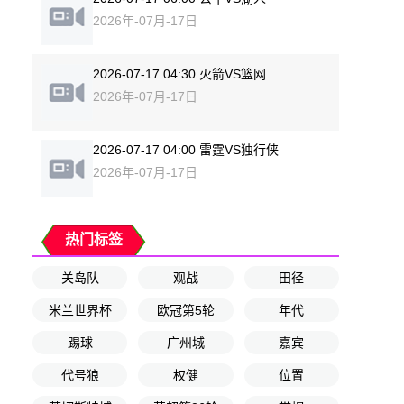
2026年-07月-17日
2026-07-17 04:30 火箭VS篮网
2026年-07月-17日
2026-07-17 04:00 雷霆VS独行侠
2026年-07月-17日
热门标签
关岛队
观战
田径
米兰世界杯
欧冠第5轮
年代
踢球
广州城
嘉宾
代号狼
权健
位置