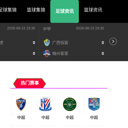
足球集锦
篮球集锦
篮球资讯
足球资讯
2026-08-15 19:35
2026-08-15 19:30
中甲
中甲
虎
0
广西恒宸
0
无
0
梅州客家
0
广
热门赛事
中超
中超
中超
中超