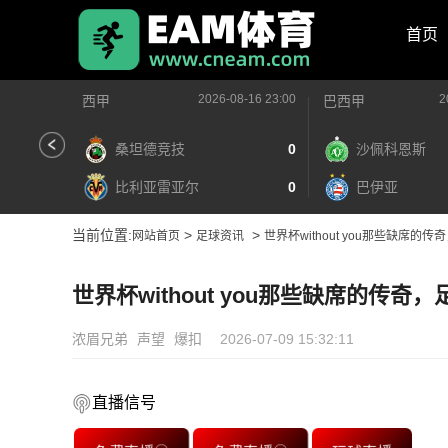
首页
2026-08-16 23:00
2
西甲
巴西甲
桑坦德竞技
0
沙佩科恩斯
比利亚雷亚尔
0
巴伊亚
当前位置:
>
>
网站首页
足球资讯
世界杯without you那些缺席
世界杯without you那些缺席的传
浓眉兄弟
声望
爆扣
2026-07-09 15:32:11
直播信号