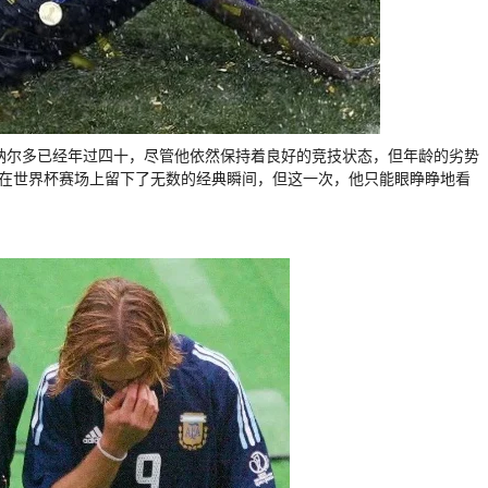
罗纳尔多已经年过四十，尽管他依然保持着良好的竞技状态，但年龄的劣势
”在世界杯赛场上留下了无数的经典瞬间，但这一次，他只能眼睁睁地看