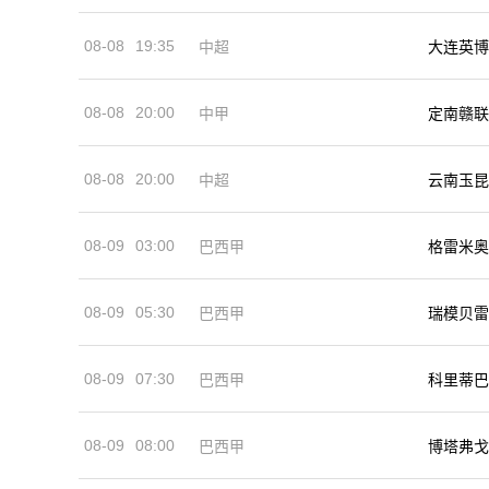
08-08
19:35
中超
大连英博
08-08
20:00
中甲
定南赣联
08-08
20:00
中超
云南玉昆
08-09
03:00
巴西甲
格雷米奥
08-09
05:30
巴西甲
瑞模贝雷
08-09
07:30
巴西甲
科里蒂巴
08-09
08:00
巴西甲
博塔弗戈