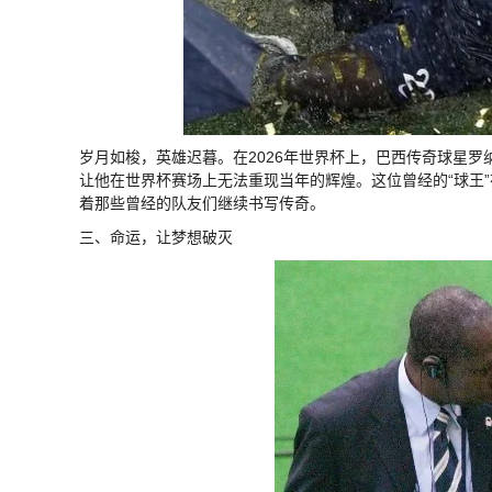
岁月如梭，英雄迟暮。在2026年世界杯上，巴西传奇球星
让他在世界杯赛场上无法重现当年的辉煌。这位曾经的“球王
着那些曾经的队友们继续书写传奇。
三、命运，让梦想破灭