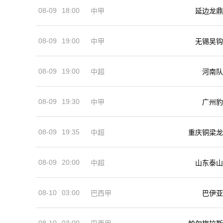
08-09
18:00
中甲
延边龙鼎
08-09
19:00
中甲
无锡吴钩
08-09
19:00
河南队
中超
08-09
19:30
中甲
广州豹
08-09
19:35
中超
重庆铜梁龙
08-09
20:00
中超
山东泰山
08-10
03:00
巴西甲
巴伊亚
08-10
03:00