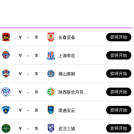
V
-
S
即将开始
长春亚泰
V
-
S
即将开始
上海申花
V
-
S
即将开始
佛山南狮
V
-
S
即将开始
陕西联合月亮泊
队
V
-
S
即将开始
南通支云
V
-
S
即将开始
武汉三镇