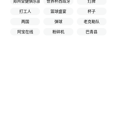
郑州全健俱乐部
世界杯西班牙
灯牌
打工人
篮球盛宴
杯子
两国
弹球
老克勒队
阿宝在线
粉碎机
巴青县