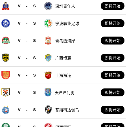
V
-
S
即将开始
深圳青年人
V
-
S
即将开始
宁波职业足球俱
乐部
V
-
S
即将开始
青岛西海岸
V
-
S
即将开始
广西恒宸
V
-
S
即将开始
上海海港
V
-
S
即将开始
天津津门虎
V
-
S
即将开始
瓦斯科达伽马
V
-
S
即将开始