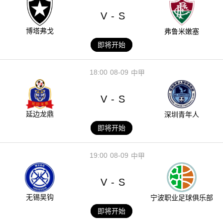
V
S
-
博塔弗戈
弗鲁米嫩塞
即将开始
18:00
08-09
中甲
V
S
-
延边龙鼎
深圳青年人
即将开始
19:00
08-09
中甲
V
S
-
无锡吴钩
宁波职业足球俱乐部
即将开始