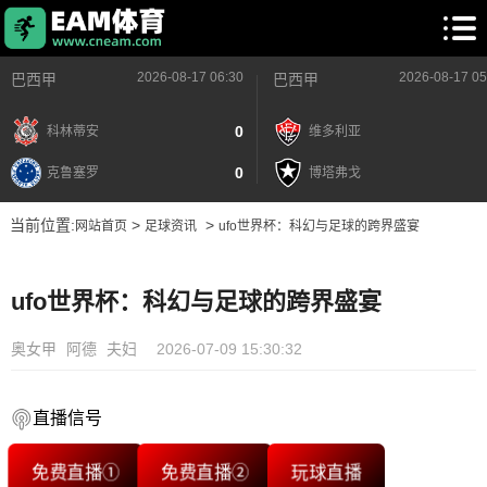
2026-08-17 06:30
2026-08-17 05
巴西甲
巴西甲
0
科林蒂安
维多利亚
0
克鲁塞罗
博塔弗戈
当前位置:
>
>
网站首页
足球资讯
ufo世界杯：科幻与足球的跨界盛宴
ufo世界杯：科幻与足球的跨界盛宴
奥女甲
阿德
夫妇
2026-07-09 15:30:32
直播信号
免费直播①
免费直播②
玩球直播