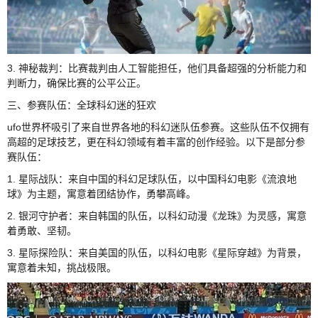
3. 神秘裁判：比赛裁判由人工智能担任，他们具备超强的分析能力和
判断力，确保比赛的公平公正。
三、参赛队伍：全球科幻迷的狂欢
ufo世界杯吸引了来自世界各地的科幻迷队伍参赛。这些队伍不仅拥有
高超的足球技艺，更在科幻领域有着丰富的创作经验。以下是部分参
赛队伍：
1. 星际战队：来自中国的科幻足球队伍，以中国科幻电影《流浪地
球》为主题，寓意着团结协作，勇攀高峰。
2. 银河守护者：来自韩国的队伍，以科幻动漫《龙珠》为灵感，寓意
着勇敢、坚韧。
3. 星际探险队：来自美国的队伍，以科幻电影《星际穿越》为背景，
寓意着未知，挑战极限。