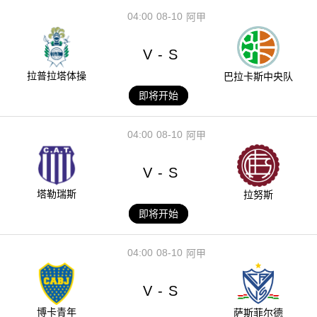
04:00
08-10
阿甲
V
S
-
拉普拉塔体操
巴拉卡斯中央队
即将开始
04:00
08-10
阿甲
V
S
-
塔勒瑞斯
拉努斯
即将开始
04:00
08-10
阿甲
V
S
-
博卡青年
萨斯菲尔德