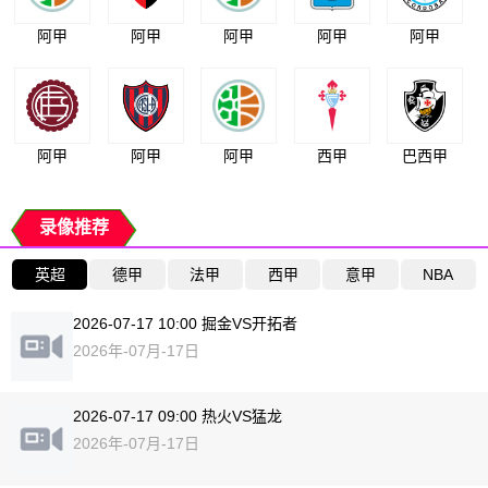
阿甲
阿甲
阿甲
阿甲
阿甲
阿甲
阿甲
阿甲
西甲
巴西甲
录像推荐
英超
德甲
法甲
西甲
意甲
NBA
2026-07-17 10:00 掘金VS开拓者
2026年-07月-17日
2026-07-17 09:00 热火VS猛龙
2026年-07月-17日