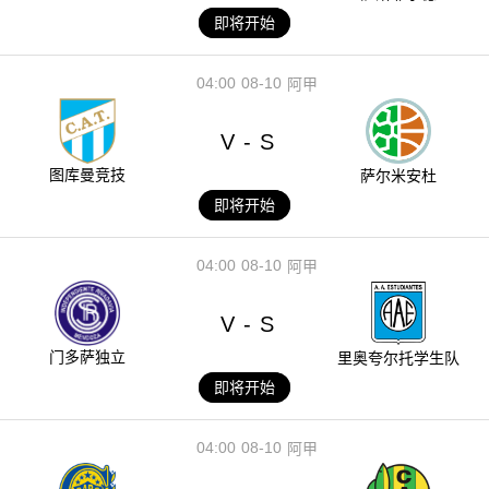
即将开始
04:00
08-10
阿甲
V
S
-
图库曼竞技
萨尔米安杜
即将开始
04:00
08-10
阿甲
V
S
-
门多萨独立
里奥夸尔托学生队
即将开始
04:00
08-10
阿甲