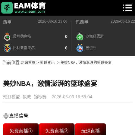
2026-08-16 23:00
2026-08-16 22
西甲
巴西甲
0
桑坦德竞技
沙佩科恩斯
0
比利亚雷亚尔
巴伊亚
当前位置:
>
>
网站首页
篮球资讯
美妙NBA，激情澎湃的篮球盛宴
美妙NBA，激情澎湃的篮球盛宴
预测模型
执教
锦标赛
2026-06-03 16:59:04
直播信号
免费直播①
免费直播②
玩球直播