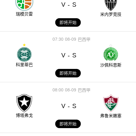
V
S
-
瑞模贝雷
米内罗竞技
即将开始
07:30
08-09
巴西甲
V
S
-
科里蒂巴
沙佩科恩斯
即将开始
08:00
08-09
巴西甲
V
S
-
博塔弗戈
弗鲁米嫩塞
即将开始