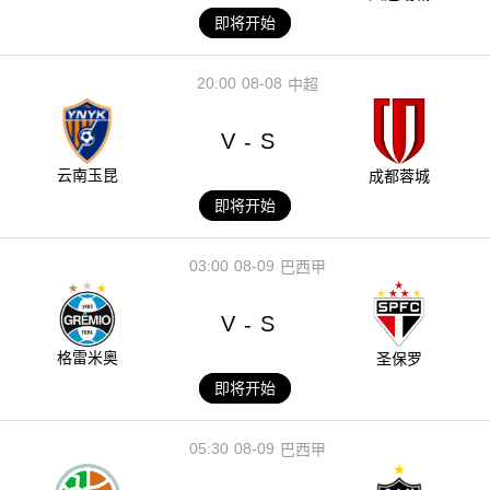
即将开始
20:00
08-08
中超
V
S
-
云南玉昆
成都蓉城
即将开始
03:00
08-09
巴西甲
V
S
-
格雷米奥
圣保罗
即将开始
05:30
08-09
巴西甲