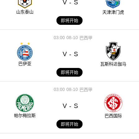
V
S
-
山东泰山
天津津门虎
即将开始
03:00
08-10
巴西甲
V
S
-
巴伊亚
瓦斯科达伽马
即将开始
03:00
08-10
巴西甲
V
S
-
帕尔梅拉斯
巴西国际
即将开始