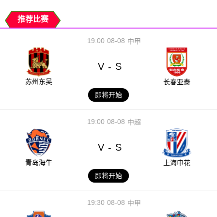
推荐比赛
19:00
08-08
中甲
V
S
-
苏州东吴
长春亚泰
即将开始
19:00
08-08
中超
V
S
-
青岛海牛
上海申花
即将开始
19:30
08-08
中甲