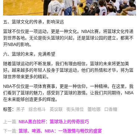
五、篮球文化的传承，影响深远
篮球不仅仅是一项运动，更是一种文化。NBA比赛，将篮球文化传递
到世界各地。无论是街头篮球的兴起，还是篮球公园的建立，都离不
开NBA的影响。
六、篮球的未来，充满希望
随着篮球运动的不断发展，我们有理由相信，篮球的未来将更加美
好。越来越多的年轻人投身于篮球运动，他们的热情和才华，将为篮
球世界带来更多的精彩。
NBA不仅仅是一项体育赛事，更是一种信仰，一种精神。在这里，我
们看到了篮球的魅力，感受到了篮球的激情。让我们共同期待，NBA
在未来能够创造更多的辉煌。
标签
：
黑子
综合格斗
英议联
街头排位
蕾哈娜
口香糖
上一篇:
NBA黑白拉杆：篮球场上的传奇技巧
下一篇:
篮球、啤酒、NBA：一场激情与畅饮的盛宴