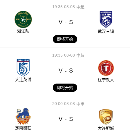
19:35
08-08
中超
V
S
-
浙江队
武汉三镇
即将开始
19:35
08-08
中超
V
S
-
大连英博
辽宁铁人
即将开始
20:00
08-08
中甲
V
S
-
定南赣联
大连鲲城