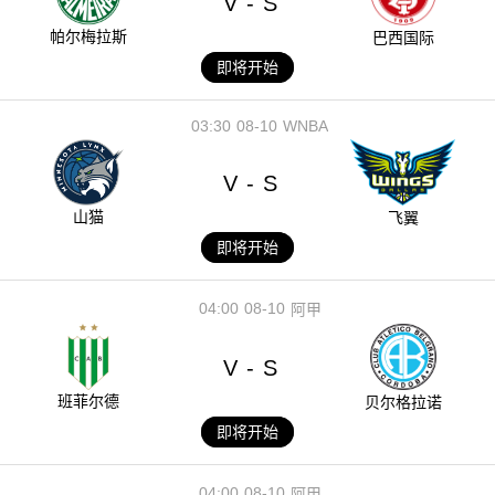
V
S
-
帕尔梅拉斯
巴西国际
即将开始
03:30
08-10
WNBA
V
S
-
山猫
飞翼
即将开始
04:00
08-10
阿甲
V
S
-
班菲尔德
贝尔格拉诺
即将开始
04:00
08-10
阿甲