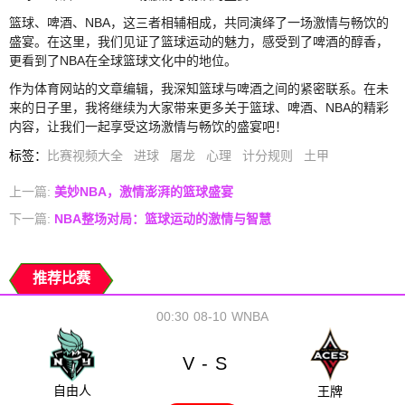
篮球、啤酒、NBA，这三者相辅相成，共同演绎了一场激情与畅饮的
盛宴。在这里，我们见证了篮球运动的魅力，感受到了啤酒的醇香，
更看到了NBA在全球篮球文化中的地位。
作为体育网站的文章编辑，我深知篮球与啤酒之间的紧密联系。在未
来的日子里，我将继续为大家带来更多关于篮球、啤酒、NBA的精彩
内容，让我们一起享受这场激情与畅饮的盛宴吧！
标签
：
比赛视频大全
进球
屠龙
心理
计分规则
土甲
上一篇:
美妙NBA，激情澎湃的篮球盛宴
下一篇:
NBA整场对局：篮球运动的激情与智慧
推荐比赛
00:30
08-10
WNBA
V
S
-
自由人
王牌