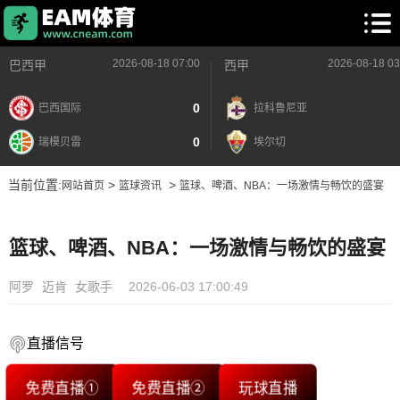
2026-08-18 07:00
2026-08-18 03
巴西甲
西甲
0
巴西国际
拉科鲁尼亚
0
瑞模贝雷
埃尔切
当前位置:
>
>
网站首页
篮球资讯
篮球、啤酒、NBA：一场激情与畅饮的盛宴
篮球、啤酒、NBA：一场激情与畅饮的盛宴
阿罗
迈肯
女歌手
2026-06-03 17:00:49
直播信号
免费直播①
免费直播②
玩球直播