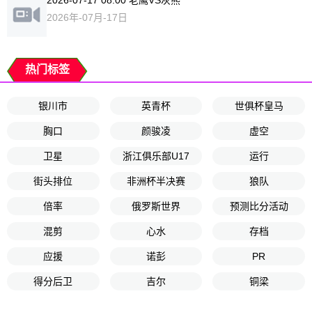
2026年-07月-17日
热门标签
银川市
英青杯
世俱杯皇马
胸口
颜骏凌
虚空
卫星
浙江俱乐部U17
运行
街头排位
非洲杯半决赛
狼队
倍率
俄罗斯世界
预测比分活动
混剪
心水
存档
应援
诺彭
PR
得分后卫
吉尔
铜梁