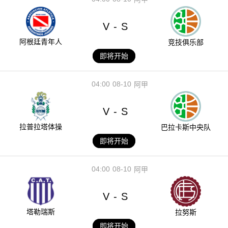
V
S
-
阿根廷青年人
竞技俱乐部
即将开始
04:00
08-10
阿甲
V
S
-
拉普拉塔体操
巴拉卡斯中央队
即将开始
04:00
08-10
阿甲
V
S
-
塔勒瑞斯
拉努斯
即将开始