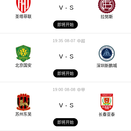
V
S
-
圣塔菲联
拉努斯
即将开始
19:35
08-07
中超
V
S
-
北京国安
深圳新鹏城
即将开始
19:00
08-08
中甲
V
S
-
苏州东吴
长春亚泰
即将开始