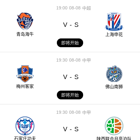
19:00
08-08
中超
V
S
-
青岛海牛
上海申花
即将开始
19:30
08-08
中甲
V
S
-
梅州客家
佛山南狮
即将开始
19:30
08-08
中甲
V
S
-
石家庄功夫
陕西联合月亮泊队