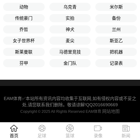
动物
乌克青
米尔斯
传统豪门
实拍
备份
乔哲
神犬
兰州
女子世界杯
麦尖
斯亚乙
斯莱曼联
马德里竞技
把机器
芬甲
金门队
记录表
EAM体育✅本站所有资讯内容均收集于互联网,如有侵权内容或不妥之
处,请您联系我们删除。敬请谅解!QQ2016690669
网站地图
Copyright © 2025 All Rights Reserved EAM体育
首页
足球
篮球
录像
新闻