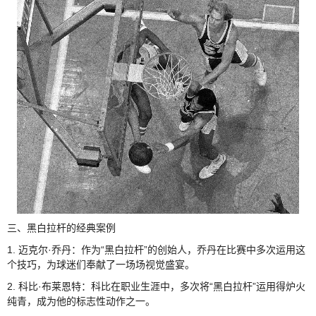
三、黑白拉杆的经典案例
1. 迈克尔·乔丹：作为“黑白拉杆”的创始人，乔丹在比赛中多次运用这
个技巧，为球迷们奉献了一场场视觉盛宴。
2. 科比·布莱恩特：科比在职业生涯中，多次将“黑白拉杆”运用得炉火
纯青，成为他的标志性动作之一。