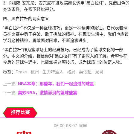
3. 卡梅隆·安东尼：安东尼在进攻端擅长运用“黑白拉杆”，凭借出色的
身体条件，在篮下轻松得分。
四、黑白拉杆的现实意义
“黑白拉杆”不仅是一种篮球技巧，更是一种精神的象征。它代表着球
员在比赛中勇于突破、敢于挑战的精神。在现实生活中，我们也应该
学习这种精神，勇敢面对困难，不断追求进步。
“黑白拉杆”作为篮球场上的经典技巧，已经成为了篮球文化的一部
分。本文的介绍，相信你对“黑白拉杆”有了更深入的了解。希望你在
今后的篮球生涯中，也能掌握这项技巧，成为球场上的传奇人物。
标签
：
Drake
杭州
生力啤酒人
格局
英依超
龙哥
上一篇:
NBA本命：那些年，我们一起追过的球星
下一篇:
美妙NBA，激情澎湃的篮球盛宴
推荐比赛
06:00
08-07
阿甲