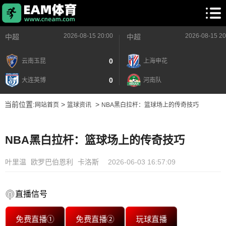
2026-08-15 20:00
2026-08-15 20
中超
中超
0
云南玉昆
上海申花
0
大连英博
河南队
当前位置:
>
>
网站首页
篮球资讯
NBA黑白拉杆：篮球场上的传奇技巧
NBA黑白拉杆：篮球场上的传奇技巧
叶里温
欧罗巴伯恩利
卡洛斯
2026-06-03 16:57:09
直播信号
免费直播①
免费直播②
玩球直播