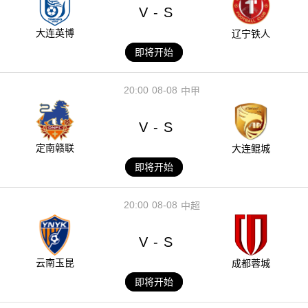
V
S
-
大连英博
辽宁铁人
即将开始
20:00
08-08
中甲
V
S
-
定南赣联
大连鲲城
即将开始
20:00
08-08
中超
V
S
-
云南玉昆
成都蓉城
即将开始