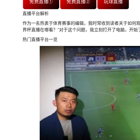
免费直播①
免费直播②
玩球直播
直播平台解析
作为一名热衷于体育赛事的编辑，我时常收到读者关于如何观
界杯直播在哪看？”对于这个问题，我立刻打开了电脑，开始
热门直播平台一览