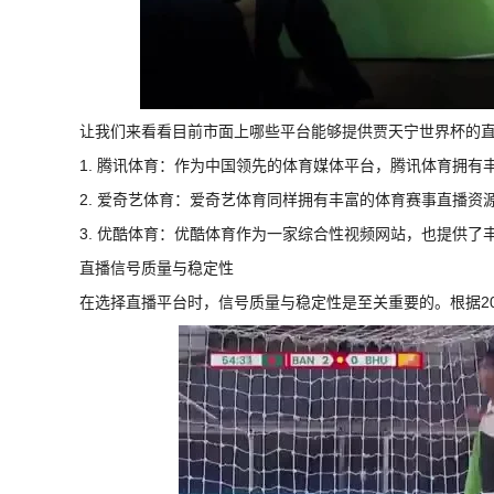
让我们来看看目前市面上哪些平台能够提供贾天宁世界杯的直
1. 腾讯体育：作为中国领先的体育媒体平台，腾讯体育拥
2. 爱奇艺体育：爱奇艺体育同样拥有丰富的体育赛事直播
3. 优酷体育：优酷体育作为一家综合性视频网站，也提供了
直播信号质量与稳定性
在选择直播平台时，信号质量与稳定性是至关重要的。根据2