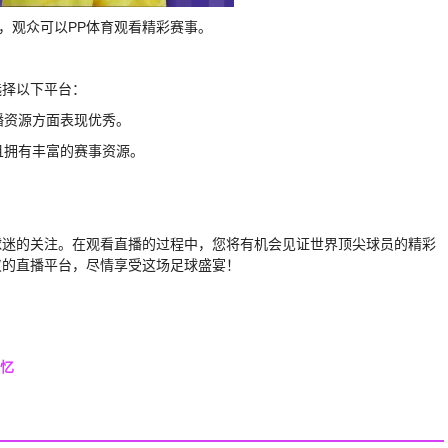
权，观众可以PP体育观看精彩赛事。
选择以下平台：
播资源方面表现优秀。
且拥有丰富的赛事资源。
球迷的关注。在观看直播的过程中，您将有机会见证世界顶尖球员的精彩
仪的直播平台，尽情享受这场足球盛宴！
回忆