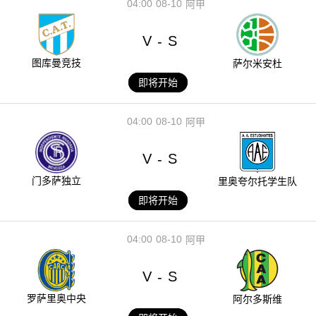
04:00
08-10
阿甲
V
S
-
图库曼竞技
萨尔米安杜
即将开始
04:00
08-10
阿甲
V
S
-
门多萨独立
里奥夸尔托学生队
即将开始
04:00
08-10
阿甲
V
S
-
罗萨里奥中央
阿尔多斯维