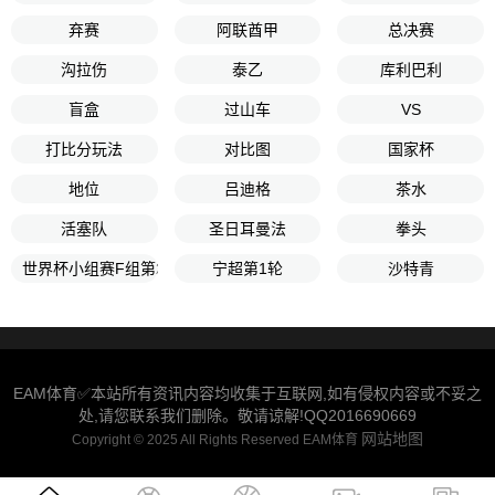
弃赛
阿联酋甲
总决赛
沟拉伤
泰乙
库利巴利
盲盒
过山车
VS
打比分玩法
对比图
国家杯
地位
吕迪格
茶水
活塞队
圣日耳曼法
拳头
世界杯小组赛F组第2轮
宁超第1轮
沙特青
EAM体育✅本站所有资讯内容均收集于互联网,如有侵权内容或不妥之
处,请您联系我们删除。敬请谅解!QQ2016690669
网站地图
Copyright © 2025 All Rights Reserved EAM体育