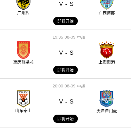
V
S
-
广州豹
广西恒宸
即将开始
19:35
08-09
中超
V
S
-
重庆铜梁龙
上海海港
即将开始
20:00
08-09
中超
V
S
-
山东泰山
天津津门虎
即将开始