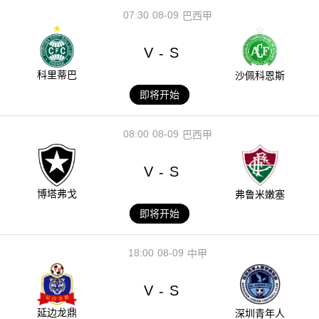
07:30
08-09
巴西甲
V
S
-
科里蒂巴
沙佩科恩斯
即将开始
08:00
08-09
巴西甲
V
S
-
博塔弗戈
弗鲁米嫩塞
即将开始
18:00
08-09
中甲
V
S
-
延边龙鼎
深圳青年人