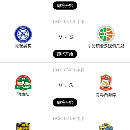
即将开始
19:00
08-09
中甲
V
S
-
无锡吴钩
宁波职业足球俱乐部
即将开始
19:00
08-09
中超
V
S
-
河南队
青岛西海岸
即将开始
19:30
08-09
中甲