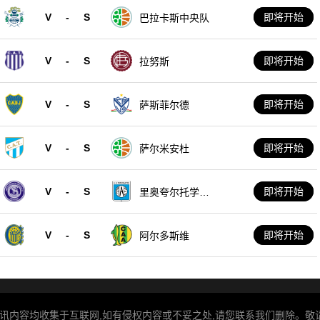
V
-
S
即将开始
巴拉卡斯中央队
V
-
S
即将开始
拉努斯
V
-
S
即将开始
萨斯菲尔德
V
-
S
即将开始
萨尔米安杜
V
-
S
即将开始
里奥夸尔托学生
队
V
-
S
即将开始
阿尔多斯维
讯内容均收集于互联网,如有侵权内容或不妥之处,请您联系我们删除。敬请谅解!