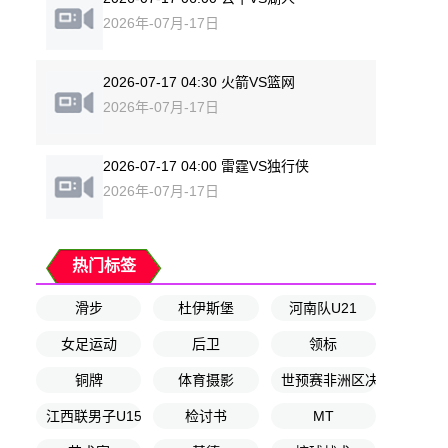
2026年-07月-17日
2026-07-17 04:30 火箭VS篮网
2026年-07月-17日
2026-07-17 04:00 雷霆VS独行侠
2026年-07月-17日
热门标签
滑步
杜伊斯堡
河南队U21
女足运动
后卫
领标
铜牌
体育摄影
世预赛非洲区决赛
江西联男子U15
检讨书
MT