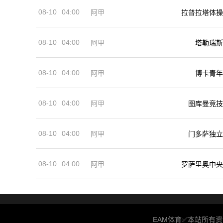
08-10
04:00
阿甲
拉普拉塔体操
08-10
04:00
阿甲
塔勒瑞斯
08-10
04:00
阿甲
博卡青年
08-10
04:00
阿甲
图库曼竞技
08-10
04:00
阿甲
门多萨独立
08-10
04:00
阿甲
罗萨里奥中央
EAM体育✅本站所有资