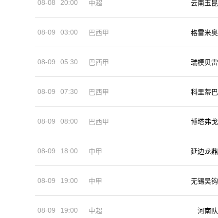
08-08
20:00
中超
云南玉昆
08-09
03:00
巴西甲
格雷米奥
08-09
05:30
巴西甲
瑞模贝雷
08-09
07:30
巴西甲
科里蒂巴
08-09
08:00
巴西甲
博塔弗戈
08-09
18:00
中甲
延边龙鼎
08-09
19:00
中甲
无锡吴钩
08-09
19:00
河南队
中超