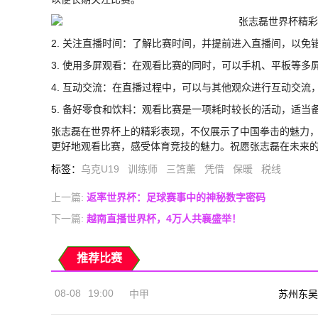
2. 关注直播时间：了解比赛时间，并提前进入直播间，以免
3. 使用多屏观看：在观看比赛的同时，可以手机、平板等
4. 互动交流：在直播过程中，可以与其他观众进行互动交流
5. 备好零食和饮料：观看比赛是一项耗时较长的活动，适
张志磊在世界杯上的精彩表现，不仅展示了中国拳击的魅力
更好地观看比赛，感受体育竞技的魅力。祝愿张志磊在未来
标签
：
乌克U19
训练师
三笘薰
凭借
保暖
税线
上一篇:
返率世界杯：足球赛事中的神秘数字密码
下一篇:
越南直播世界杯，4万人共襄盛举！
推荐比赛
08-08
19:00
中甲
苏州东吴