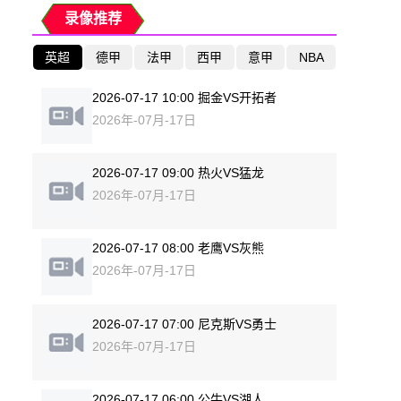
录像推荐
英超
德甲
法甲
西甲
意甲
NBA
2026-07-17 10:00 掘金VS开拓者
2026年-07月-17日
2026-07-17 09:00 热火VS猛龙
2026年-07月-17日
2026-07-17 08:00 老鹰VS灰熊
2026年-07月-17日
2026-07-17 07:00 尼克斯VS勇士
2026年-07月-17日
2026-07-17 06:00 公牛VS湖人