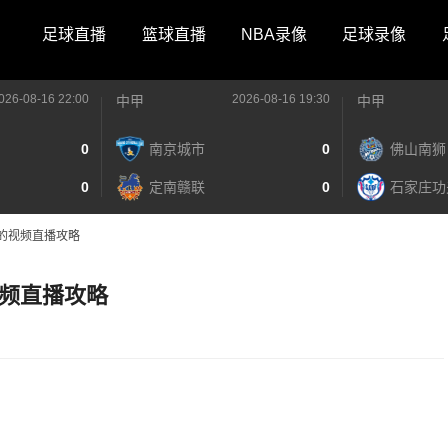
足球直播
篮球直播
NBA录像
足球录像
026-08-16 22:00
2026-08-16 19:30
中甲
中甲
0
南京城市
0
佛山南狮
0
定南赣联
0
石家庄功
的视频直播攻略
频直播攻略