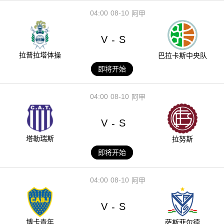
04:00
08-10
阿甲
V
S
-
拉普拉塔体操
巴拉卡斯中央队
即将开始
04:00
08-10
阿甲
V
S
-
塔勒瑞斯
拉努斯
即将开始
04:00
08-10
阿甲
V
S
-
博卡青年
萨斯菲尔德