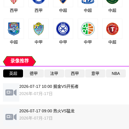
西甲
西甲
中超
中超
中超
中超
中甲
中甲
中甲
中超
录像推荐
英超
德甲
法甲
西甲
意甲
NBA
2026-07-17 10:00 掘金VS开拓者
2026年-07月-17日
2026-07-17 09:00 热火VS猛龙
2026年-07月-17日