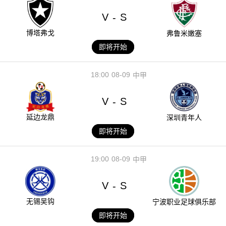
V
S
-
博塔弗戈
弗鲁米嫩塞
即将开始
18:00
08-09
中甲
V
S
-
延边龙鼎
深圳青年人
即将开始
19:00
08-09
中甲
V
S
-
无锡吴钩
宁波职业足球俱乐部
即将开始