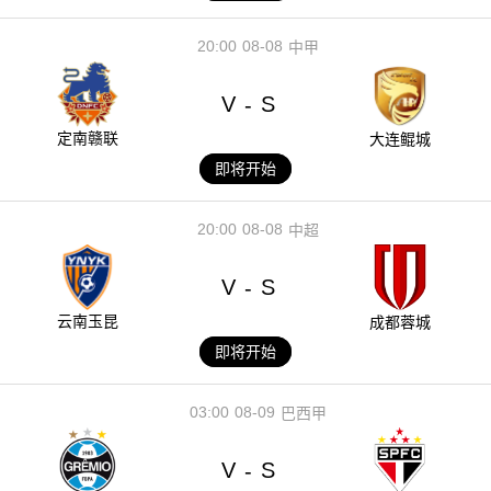
20:00
08-08
中甲
V
S
-
定南赣联
大连鲲城
即将开始
20:00
08-08
中超
V
S
-
云南玉昆
成都蓉城
即将开始
03:00
08-09
巴西甲
V
S
-