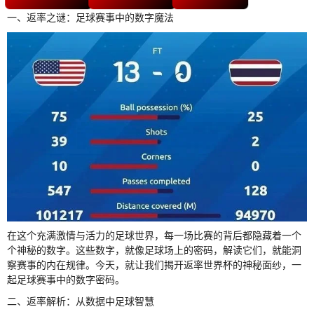
一、返率之谜：足球赛事中的数字魔法
在这个充满激情与活力的足球世界，每一场比赛的背后都隐藏着一个
个神秘的数字。这些数字，就像足球场上的密码，解读它们，就能洞
察赛事的内在规律。今天，就让我们揭开返率世界杯的神秘面纱，一
起足球赛事中的数字密码。
二、返率解析：从数据中足球智慧