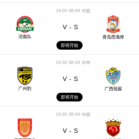
19:00
08-09
中超
V
S
-
河南队
青岛西海岸
即将开始
19:30
08-09
中甲
V
S
-
广州豹
广西恒宸
即将开始
19:35
08-09
中超
V
S
-