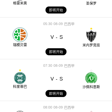
格雷米奥
圣保罗
即将开始
05:30
08-09
巴西甲
V
S
-
瑞模贝雷
米内罗竞技
即将开始
07:30
08-09
巴西甲
V
S
-
科里蒂巴
沙佩科恩斯
即将开始
08:00
08-09
巴西甲