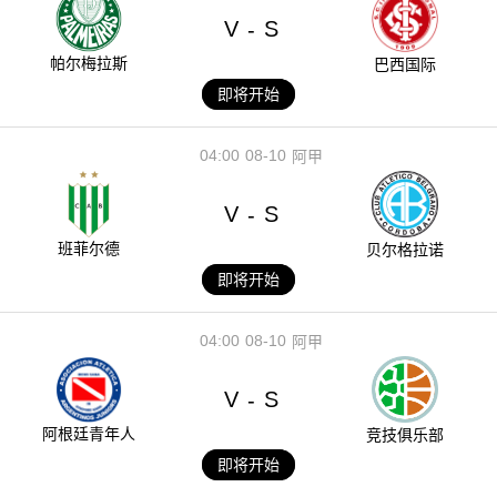
V
S
-
帕尔梅拉斯
巴西国际
即将开始
04:00
08-10
阿甲
V
S
-
班菲尔德
贝尔格拉诺
即将开始
04:00
08-10
阿甲
V
S
-
阿根廷青年人
竞技俱乐部
即将开始