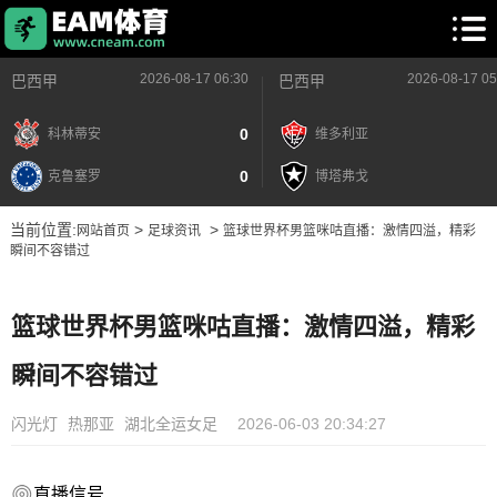
2026-08-17 06:30
2026-08-17 05
巴西甲
巴西甲
0
科林蒂安
维多利亚
0
克鲁塞罗
博塔弗戈
当前位置:
>
>
网站首页
足球资讯
篮球世界杯男篮咪咕直播：激情四溢，精彩
瞬间不容错过
篮球世界杯男篮咪咕直播：激情四溢，精彩
瞬间不容错过
闪光灯
热那亚
湖北全运女足
2026-06-03 20:34:27
直播信号