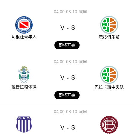
04:00
08-10
阿甲
V
S
-
阿根廷青年人
竞技俱乐部
即将开始
04:00
08-10
阿甲
V
S
-
拉普拉塔体操
巴拉卡斯中央队
即将开始
04:00
08-10
阿甲
V
S
-