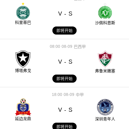
V
S
-
科里蒂巴
沙佩科恩斯
即将开始
08:00
08-09
巴西甲
V
S
-
博塔弗戈
弗鲁米嫩塞
即将开始
18:00
08-09
中甲
V
S
-
延边龙鼎
深圳青年人
即将开始