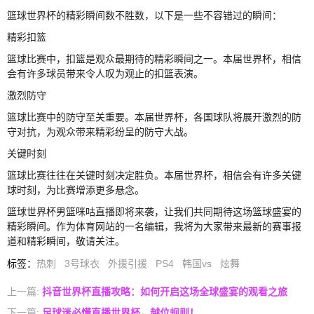
篮球世界杯的精彩瞬间数不胜数，以下是一些不容错过的瞬间：
精彩扣篮
篮球比赛中，扣篮是观众最期待的精彩瞬间之一。本届世界杯，相信
会有许多球员带来令人叹为观止的扣篮表演。
激烈防守
篮球比赛中的防守至关重要。本届世界杯，各国球队将展开激烈的防
守对抗，为观众带来精彩纷呈的防守大战。
关键时刻
篮球比赛往往在关键时刻决定胜负。本届世界杯，相信会有许多关键
球时刻，为比赛增添更多悬念。
篮球世界杯男篮咪咕直播即将来袭，让我们共同期待这场篮球盛宴的
精彩瞬间。作为体育网站的一名编辑，我将为大家带来最新的赛事报
道和精彩瞬间，敬请关注。
标签
：
热刺
3号球衣
外援引援
PS4
韩国vs
炫舞
上一篇:
抖音世界杯直播攻略：如何开启这场全球盛宴的观看之旅
下一篇:
足球迷必懂直播世界杯，越位规则！