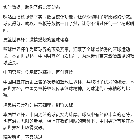
实时数据，助你了解比赛动态
咪咕直播还提供了实时数据统计功能，让观众随时了解比赛的动态。
球员得分、助攻、篮板等数据一目了然，让你不错过任何一个精彩瞬
间。
男篮世界杯：激情燃烧的篮球盛宴
篮球世界杯作为篮球界的顶级赛事，汇聚了全球最优秀的篮球运动
员。本届世界杯，中国男篮将再次出征，为球迷们带来激情四溢的篮
球盛宴。
中国男篮：传承篮球精神，再创辉煌
中国男篮在历史上曾多次参加篮球世界杯，并取得了优异的成绩。本
届世界杯，中国男篮将继续传承篮球精神，为球迷们带来精彩的比
赛。
球员实力分析：实力雄厚，期待突破
本届世界杯，中国男篮的球员实力雄厚。球队中有经验丰富的老将，
也有潜力无限的新星。相信在教练团队的带领下，中国男篮有望在本
届世界杯上取得突破。
精彩瞬间，不容错过