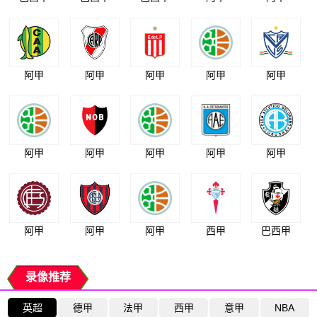
阿甲
阿甲
阿甲
阿甲
阿甲
阿甲
阿甲
阿甲
阿甲
阿甲
阿甲
阿甲
阿甲
西甲
巴西甲
录像推荐
英超
德甲
法甲
西甲
意甲
NBA