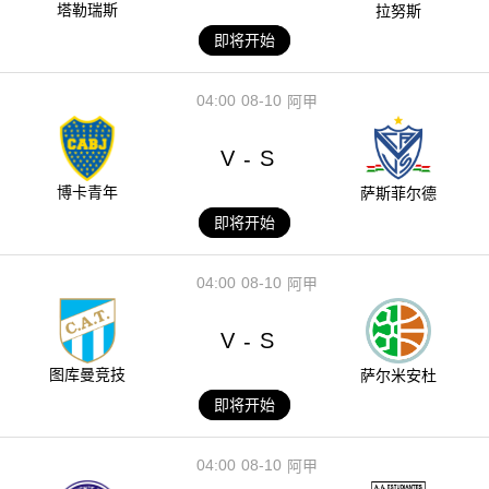
塔勒瑞斯
拉努斯
即将开始
04:00
08-10
阿甲
V
S
-
博卡青年
萨斯菲尔德
即将开始
04:00
08-10
阿甲
V
S
-
图库曼竞技
萨尔米安杜
即将开始
04:00
08-10
阿甲