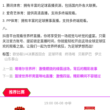
1. 腾讯体育：拥有丰富的足球直播资源，包括国内外各大联赛。
2. 爱奇艺体育：提供高清直播，支持多终端观看。
3. PP体育：拥有丰富的足球赛事直播，支持多终端观看。
八、
抖音平台观看世界杯直播，你将享受到一场视觉与听觉的盛宴。只需
关注官方账号、提前锁定直播时间，你就能轻松开启这场全球足球狂
欢的观看之旅。让我们一起为世界杯疯狂，为足球梦想而战！
标签
：
欧协联1/4决赛首回合
足球环境
终场哨
贝斯萨巴
伊兰
山东泰山
上一篇:
塔塔尔世界杯：激情燃烧的绿茵战场，背后的精彩故事
下一篇:
篮球世界杯男篮咪咕直播：激情四溢，精彩瞬间不容错过
推荐比赛
19:00
08-08
中甲