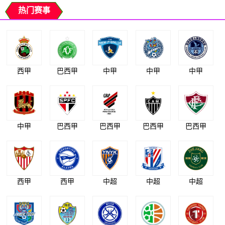
热门赛事
西甲
巴西甲
中甲
中甲
中甲
中甲
巴西甲
巴西甲
巴西甲
巴西甲
西甲
西甲
中超
中超
中超