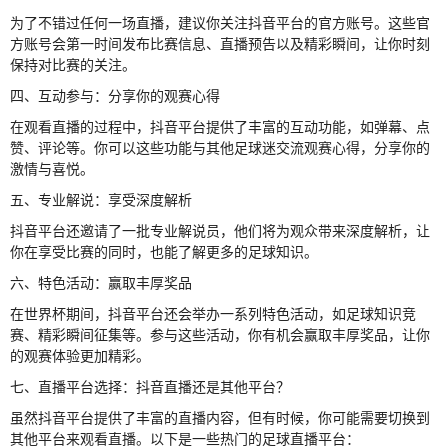
为了不错过任何一场直播，建议你关注抖音平台的官方账号。这些官
方账号会第一时间发布比赛信息、直播预告以及精彩瞬间，让你时刻
保持对比赛的关注。
四、互动参与：分享你的观赛心得
在观看直播的过程中，抖音平台提供了丰富的互动功能，如弹幕、点
赞、评论等。你可以这些功能与其他足球迷交流观赛心得，分享你的
激情与喜悦。
五、专业解说：享受深度解析
抖音平台还邀请了一批专业解说员，他们将为观众带来深度解析，让
你在享受比赛的同时，也能了解更多的足球知识。
六、特色活动：赢取丰厚奖品
在世界杯期间，抖音平台还会举办一系列特色活动，如足球知识竞
赛、精彩瞬间征集等。参与这些活动，你有机会赢取丰厚奖品，让你
的观赛体验更加精彩。
七、直播平台选择：抖音直播还是其他平台？
虽然抖音平台提供了丰富的直播内容，但有时候，你可能需要切换到
其他平台来观看直播。以下是一些热门的足球直播平台：