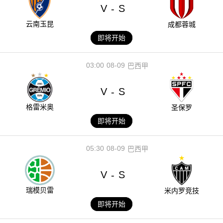
V
S
-
云南玉昆
成都蓉城
即将开始
03:00
08-09
巴西甲
V
S
-
格雷米奥
圣保罗
即将开始
05:30
08-09
巴西甲
V
S
-
瑞模贝雷
米内罗竞技
即将开始