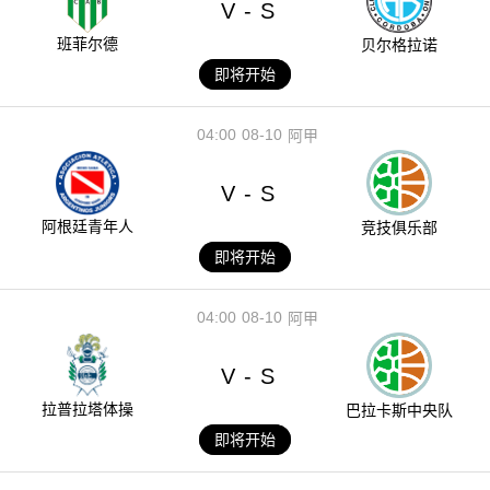
V
S
-
班菲尔德
贝尔格拉诺
即将开始
04:00
08-10
阿甲
V
S
-
阿根廷青年人
竞技俱乐部
即将开始
04:00
08-10
阿甲
V
S
-
拉普拉塔体操
巴拉卡斯中央队
即将开始