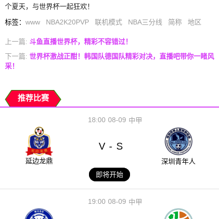
个夏天，与世界杯一起狂欢！
标签
：
www
NBA2K20PVP
联机模式
NBA三分线
简称
地区
上一篇:
斗鱼直播世界杯，精彩不容错过！
下一篇:
世界杯激战正酣！韩国队德国队精彩对决，直播吧带你一睹风
采！
推荐比赛
18:00
08-09
中甲
V
S
-
延边龙鼎
深圳青年人
即将开始
19:00
08-09
中甲