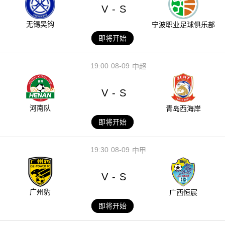
V
S
-
无锡吴钩
宁波职业足球俱乐部
即将开始
19:00
08-09
中超
V
S
-
河南队
青岛西海岸
即将开始
19:30
08-09
中甲
V
S
-
广州豹
广西恒宸
即将开始