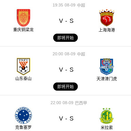
19:35
08-09
中超
V
S
-
重庆铜梁龙
上海海港
即将开始
20:00
08-09
中超
V
S
-
山东泰山
天津津门虎
即将开始
22:00
08-09
巴西甲
V
S
-
克鲁塞罗
米拉索