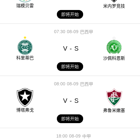
瑞模贝雷
米内罗竞技
即将开始
07:30
08-09
巴西甲
V
S
-
科里蒂巴
沙佩科恩斯
即将开始
08:00
08-09
巴西甲
V
S
-
博塔弗戈
弗鲁米嫩塞
即将开始
18:00
08-09
中甲