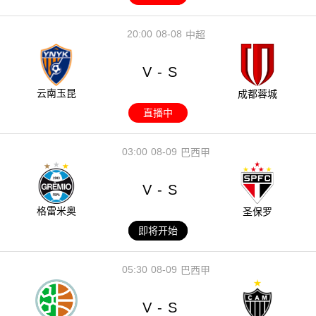
20:00
08-08
中超
V
S
-
云南玉昆
成都蓉城
直播中
03:00
08-09
巴西甲
V
S
-
格雷米奥
圣保罗
即将开始
05:30
08-09
巴西甲
V
S
-