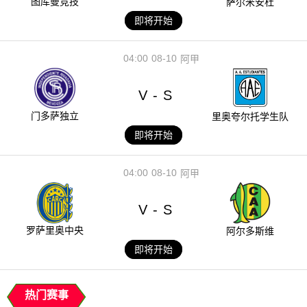
图库曼竞技
萨尔米安杜
即将开始
04:00
08-10
阿甲
V
S
-
门多萨独立
里奥夸尔托学生队
即将开始
04:00
08-10
阿甲
V
S
-
罗萨里奥中央
阿尔多斯维
即将开始
热门赛事