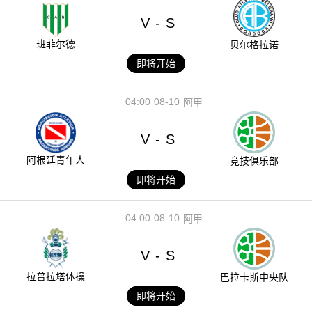
V
S
-
班菲尔德
贝尔格拉诺
即将开始
04:00
08-10
阿甲
V
S
-
阿根廷青年人
竞技俱乐部
即将开始
04:00
08-10
阿甲
V
S
-
拉普拉塔体操
巴拉卡斯中央队
即将开始