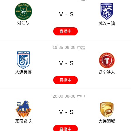
V
S
-
浙江队
武汉三镇
直播中
19:35
08-08
中超
V
S
-
大连英博
辽宁铁人
直播中
20:00
08-08
中甲
V
S
-
定南赣联
大连鲲城
直播中