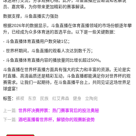
球迷进行交流，分享观赛心得。此外，斗鱼直播还会邀请知名解说
员、嘉宾等，为你带来更加精彩的赛事解读。
数据支撑，斗鱼直播实力强劲
根据2026年的数据显示，斗鱼直播在体育直播领域的市场份额逐年攀
升，已经成为众多体育迷的首选平台。以下是一些关键数据：
- 斗鱼直播体育直播用户数突破1亿；
- 世界杯期间，斗鱼直播的观看人次达到数千万；
- 斗鱼直播体育直播内容的播放量同比增长超过50%。
斗鱼直播在世界杯直播方面具有强大的实力和丰富的资源。无论是实
时直播、高清画质还是精彩互动，斗鱼直播都能满足你对世界杯的观
赛需求。让我们一起期待，在斗鱼直播平台上，共同见证这场世界足
球盛宴！
标签
：
裤衩
东京
民族
红艾弗森
健身
立陶宛
上一篇:
世界杯决赛押票：热门赛事背后的投注奥秘
下一篇:
酒吧直播看世界杯，解锁你的观赛新姿势