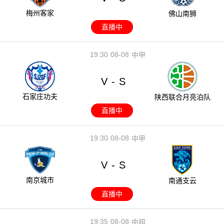
梅州客家
佛山南狮
直播中
19:30
08-08
中甲
V
S
-
石家庄功夫
陕西联合月亮泊队
直播中
19:30
08-08
中甲
V
S
-
南京城市
南通支云
直播中
19:35
08-08
中超