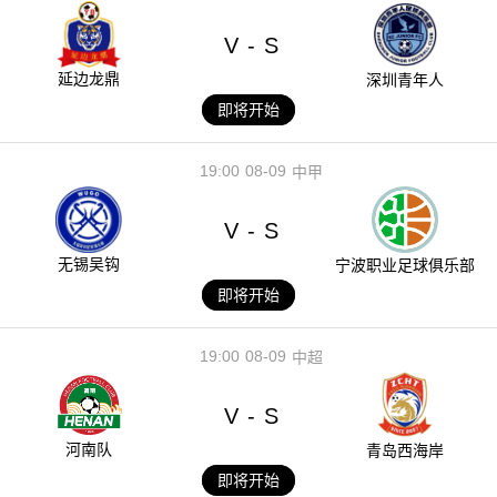
V
S
-
延边龙鼎
深圳青年人
即将开始
19:00
08-09
中甲
V
S
-
无锡吴钩
宁波职业足球俱乐部
即将开始
19:00
08-09
中超
V
S
-
河南队
青岛西海岸
即将开始