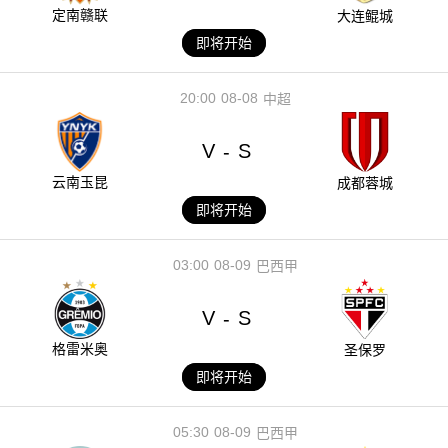
定南赣联
大连鲲城
即将开始
20:00
08-08
中超
V
S
-
云南玉昆
成都蓉城
即将开始
03:00
08-09
巴西甲
V
S
-
格雷米奥
圣保罗
即将开始
05:30
08-09
巴西甲