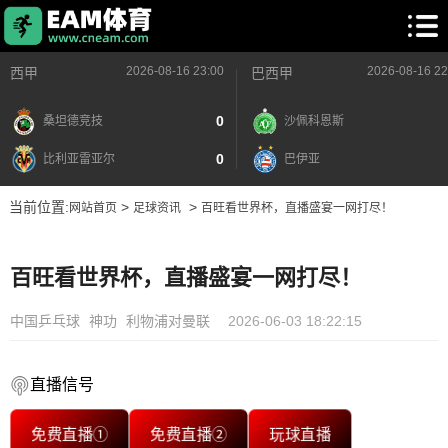
2026-08-16 23:00
2026-08-16 22
西甲
巴西甲
0
桑坦德竞技
沙佩科恩斯
0
比利亚雷亚尔
巴伊亚
当前位置:
>
>
网站首页
足球资讯
百旺看世界杯，直播盛宴一网打尽！
百旺看世界杯，直播盛宴一网打尽！
中国乒乓球
神功
利物浦对曼联
2026-06-03 18:22:15
直播信号
免费直播①
免费直播②
玩球直播