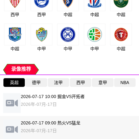
西甲
西甲
中超
中超
中超
中超
中甲
中甲
中甲
中超
录像推荐
英超
德甲
法甲
西甲
意甲
NBA
2026-07-17 10:00 掘金VS开拓者
2026年-07月-17日
2026-07-17 09:00 热火VS猛龙
2026年-07月-17日