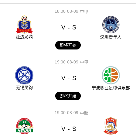
18:00
08-09
中甲
V
S
-
延边龙鼎
深圳青年人
即将开始
19:00
08-09
中甲
V
S
-
无锡吴钩
宁波职业足球俱乐部
即将开始
19:00
08-09
中超
V
S
-