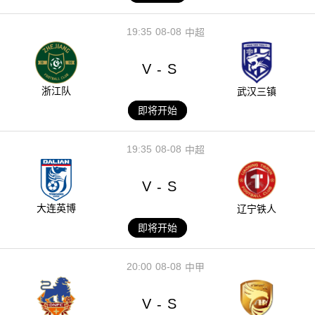
19:35
08-08
中超
V
S
-
浙江队
武汉三镇
即将开始
19:35
08-08
中超
V
S
-
大连英博
辽宁铁人
即将开始
20:00
08-08
中甲
V
S
-