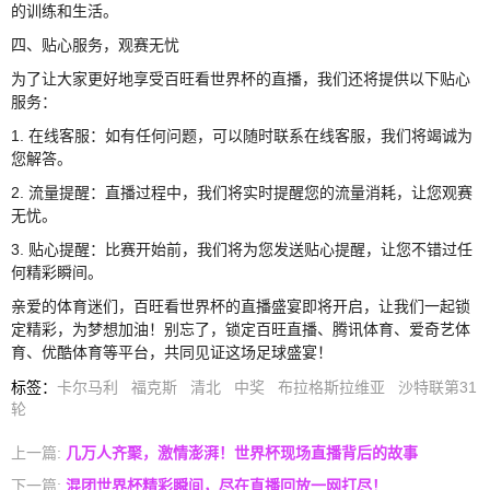
的训练和生活。
四、贴心服务，观赛无忧
为了让大家更好地享受百旺看世界杯的直播，我们还将提供以下贴心
服务：
1. 在线客服：如有任何问题，可以随时联系在线客服，我们将竭诚为
您解答。
2. 流量提醒：直播过程中，我们将实时提醒您的流量消耗，让您观赛
无忧。
3. 贴心提醒：比赛开始前，我们将为您发送贴心提醒，让您不错过任
何精彩瞬间。
亲爱的体育迷们，百旺看世界杯的直播盛宴即将开启，让我们一起锁
定精彩，为梦想加油！别忘了，锁定百旺直播、腾讯体育、爱奇艺体
育、优酷体育等平台，共同见证这场足球盛宴！
标签
：
卡尔马利
福克斯
清北
中奖
布拉格斯拉维亚
沙特联第31
轮
上一篇:
几万人齐聚，激情澎湃！世界杯现场直播背后的故事
下一篇:
混团世界杯精彩瞬间，尽在直播回放一网打尽！