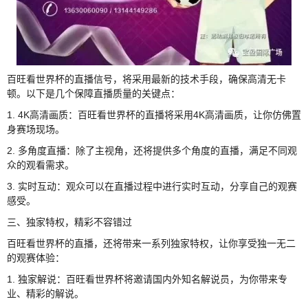
百旺看世界杯的直播信号，将采用最新的技术手段，确保高清无卡
顿。以下是几个保障直播质量的关键点：
1. 4K高清画质：百旺看世界杯的直播将采用4K高清画质，让你仿佛置
身赛场现场。
2. 多角度直播：除了主视角，还将提供多个角度的直播，满足不同观
众的观看需求。
3. 实时互动：观众可以在直播过程中进行实时互动，分享自己的观赛
感受。
三、独家特权，精彩不容错过
百旺看世界杯的直播，还将带来一系列独家特权，让你享受独一无二
的观赛体验：
1. 独家解说：百旺看世界杯将邀请国内外知名解说员，为你带来专
业、精彩的解说。