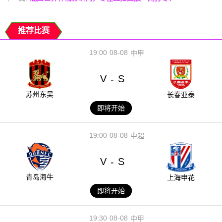
推荐比赛
19:00
08-08
中甲
V
S
-
苏州东吴
长春亚泰
即将开始
19:00
08-08
中超
V
S
-
青岛海牛
上海申花
即将开始
19:30
08-08
中甲