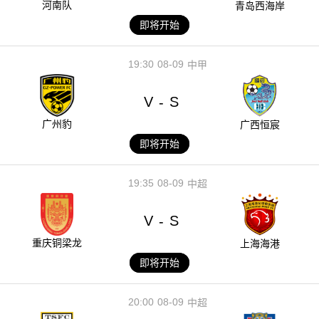
河南队
青岛西海岸
即将开始
19:30
08-09
中甲
V
S
-
广州豹
广西恒宸
即将开始
19:35
08-09
中超
V
S
-
重庆铜梁龙
上海海港
即将开始
20:00
08-09
中超