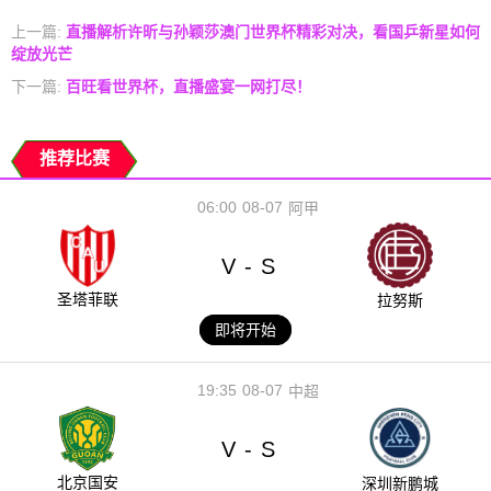
上一篇:
直播解析许昕与孙颖莎澳门世界杯精彩对决，看国乒新星如何
绽放光芒
下一篇:
百旺看世界杯，直播盛宴一网打尽！
推荐比赛
06:00
08-07
阿甲
V
S
-
圣塔菲联
拉努斯
即将开始
19:35
08-07
中超
V
S
-
北京国安
深圳新鹏城