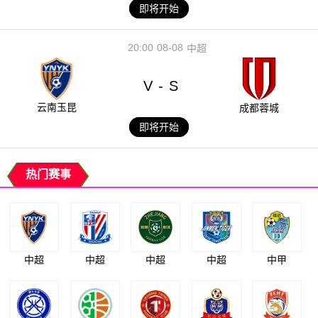
即将开始
20:00
08-08
中超
V
S
-
云南玉昆
成都蓉城
即将开始
热门赛事
中超
中超
中超
中超
中甲