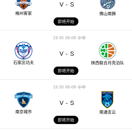
V
S
-
梅州客家
佛山南狮
即将开始
19:30
08-08
中甲
V
S
-
石家庄功夫
陕西联合月亮泊队
即将开始
19:30
08-08
中甲
V
S
-
南京城市
南通支云
即将开始