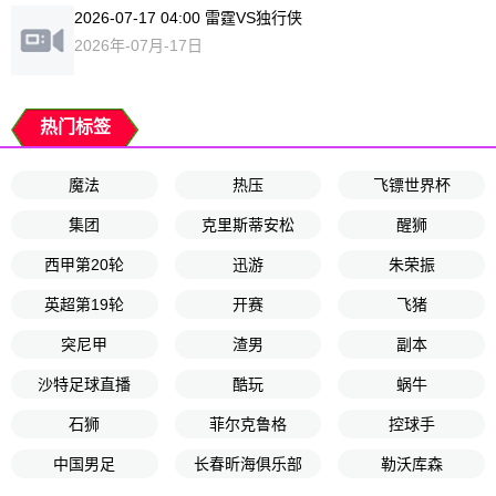
2026-07-17 04:00 雷霆VS独行侠
2026年-07月-17日
热门标签
魔法
热压
飞镖世界杯
集团
克里斯蒂安松
醒狮
西甲第20轮
迅游
朱荣振
英超第19轮
开赛
飞猪
突尼甲
渣男
副本
沙特足球直播
酷玩
蜗牛
石狮
菲尔克鲁格
控球手
中国男足
长春昕海俱乐部
勒沃库森