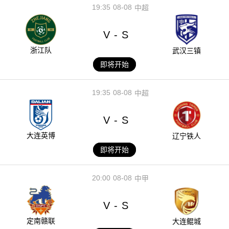
19:35
08-08
中超
V
S
-
浙江队
武汉三镇
即将开始
19:35
08-08
中超
V
S
-
大连英博
辽宁铁人
即将开始
20:00
08-08
中甲
V
S
-
定南赣联
大连鲲城