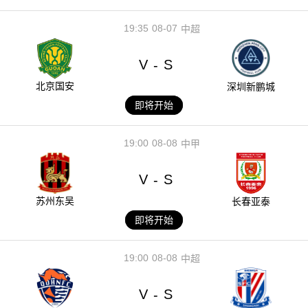
19:35
08-07
中超
V
S
-
北京国安
深圳新鹏城
即将开始
19:00
08-08
中甲
V
S
-
苏州东吴
长春亚泰
即将开始
19:00
08-08
中超
V
S
-