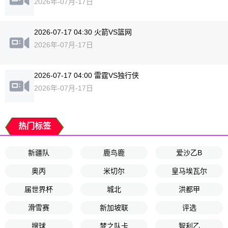
2026年-07月-17日
2026-07-17 04:30 火箭VS篮网
2026年-07月-17日
2026-07-17 04:00 雷霆VS独行侠
2026年-07月-17日
热门标签
新疆队
鹿鸟鹿
爱沙乙B
奥丙
米切尔
皇马埃瓦尔
届世界杯
城北
洪都甲
滑雪赛
新加坡联
评选
搜球
梦之队卡
智利乙