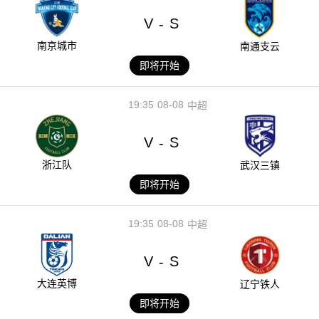
V
S
-
南京城市
南通支云
即将开始
19:35
08-08
中超
V
S
-
浙江队
武汉三镇
即将开始
19:35
08-08
中超
V
S
-
大连英博
辽宁铁人
即将开始