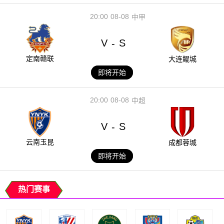
20:00
08-08
中甲
V
S
-
定南赣联
大连鲲城
即将开始
20:00
08-08
中超
V
S
-
云南玉昆
成都蓉城
即将开始
热门赛事