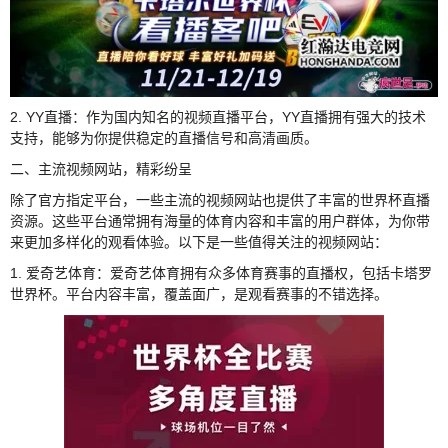
2. YY直播：作为国内知名的视频直播平台，YY直播拥有强大的技术
支持，能够为你提供稳定的直播信号和高清画质。
二、主流视频网站，精彩纷呈
除了官方指定平台，一些主流的视频网站也提供了丰富的世界杯直播
资源。这些平台通常拥有海量的体育内容和丰富的用户群体，为你带
来更加多样化的观看体验。以下是一些值得关注的视频网站：
1. 爱奇艺体育：爱奇艺体育拥有众多体育赛事的直播权，包括卡塔罗
世界杯。平台内容丰富，覆盖面广，是观看赛事的不错选择。