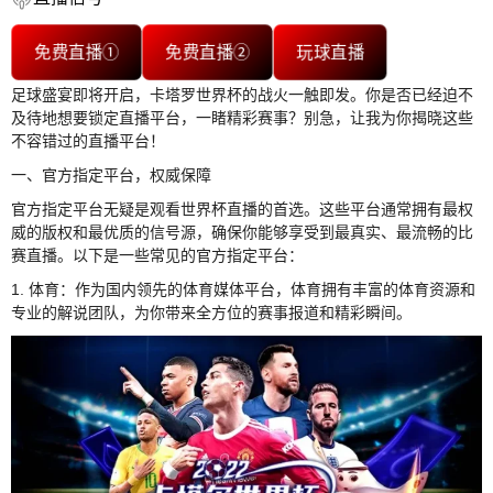
免费直播①
免费直播②
玩球直播
足球盛宴即将开启，卡塔罗世界杯的战火一触即发。你是否已经迫不
及待地想要锁定直播平台，一睹精彩赛事？别急，让我为你揭晓这些
不容错过的直播平台！
一、官方指定平台，权威保障
官方指定平台无疑是观看世界杯直播的首选。这些平台通常拥有最权
威的版权和最优质的信号源，确保你能够享受到最真实、最流畅的比
赛直播。以下是一些常见的官方指定平台：
1. 体育：作为国内领先的体育媒体平台，体育拥有丰富的体育资源和
专业的解说团队，为你带来全方位的赛事报道和精彩瞬间。