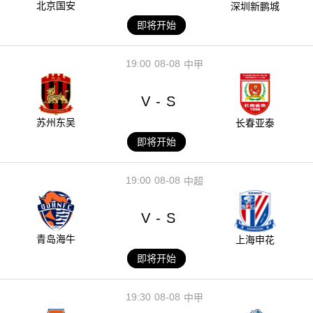
北京国安
深圳新鹏城
即将开始
19:00
08-08
中甲
V
S
-
苏州东吴
长春亚泰
即将开始
19:00
08-08
中超
V
S
-
青岛海牛
上海申花
即将开始
19:30
08-08
中甲