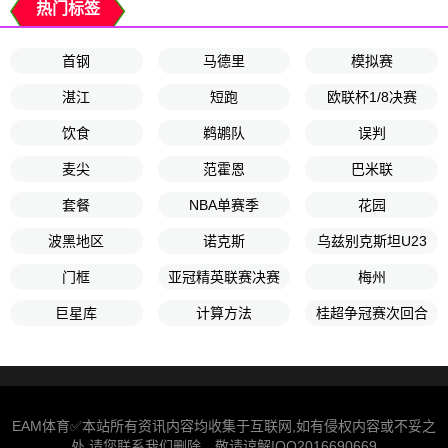
热门标签
首钢
马德里
模拟赛
湛江
短跑
欧联杯1/8决赛
饮食
鹈鹕队
误判
麦尖
范霍恩
巴米联
套餐
NBA单赛季
花园
波黑地区
诺克斯
乌兹别克斯坦U23
门框
亚冠精英联赛决赛
梅州
巨星库
计算方法
桂超争冠赛次回合
EAM体育✅本站所有资讯内容均收集于互联网,如有侵权内容或不妥之
处,请您联系我们删除。敬请谅解!QQ2016690669