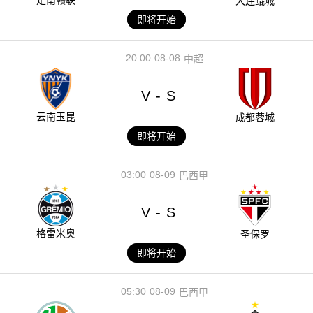
定南赣联
大连鲲城
即将开始
20:00
08-08
中超
V
S
-
云南玉昆
成都蓉城
即将开始
03:00
08-09
巴西甲
V
S
-
格雷米奥
圣保罗
即将开始
05:30
08-09
巴西甲