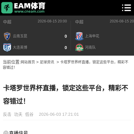
2026-08-15 20:00
2026-08-15 20
中超
中超
0
云南玉昆
上海申花
0
大连英博
河南队
当前位置:
>
>
网站首页
足球资讯
卡塔罗世界杯直播，锁定这些平台，精彩不
容错过！
卡塔罗世界杯直播，锁定这些平台，精彩不
容错过！
反击
功夫
低谷
2026-06-03 17:21:01
直播信号