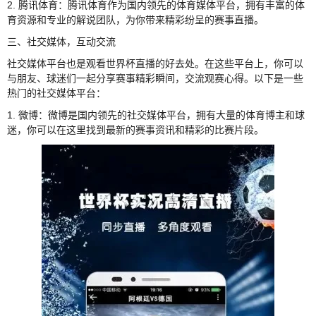
2. 腾讯体育：腾讯体育作为国内领先的体育媒体平台，拥有丰富的体
育资源和专业的解说团队，为你带来精彩纷呈的赛事直播。
三、社交媒体，互动交流
社交媒体平台也是观看世界杯直播的好去处。在这些平台上，你可以
与朋友、球迷们一起分享赛事精彩瞬间，交流观赛心得。以下是一些
热门的社交媒体平台：
1. 微博：微博是国内领先的社交媒体平台，拥有大量的体育博主和球
迷，你可以在这里找到最新的赛事资讯和精彩的比赛片段。