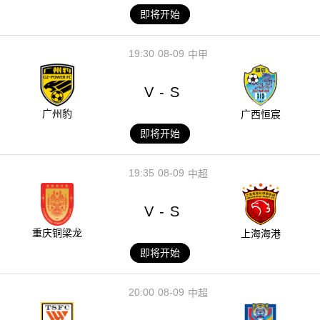
即将开始
19:30
08-09
中甲
V
S
-
广州豹
广西恒宸
即将开始
19:35
08-09
中超
V
S
-
重庆铜梁龙
上海海港
即将开始
20:00
08-09
中超