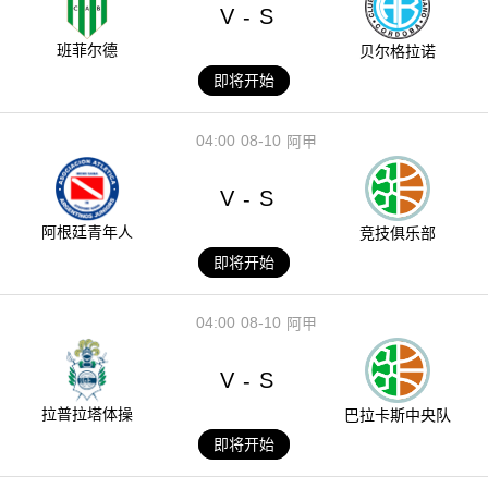
V
S
-
班菲尔德
贝尔格拉诺
即将开始
04:00
08-10
阿甲
V
S
-
阿根廷青年人
竞技俱乐部
即将开始
04:00
08-10
阿甲
V
S
-
拉普拉塔体操
巴拉卡斯中央队
即将开始