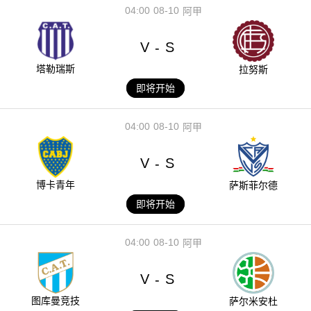
04:00
08-10
阿甲
V
S
-
塔勒瑞斯
拉努斯
即将开始
04:00
08-10
阿甲
V
S
-
博卡青年
萨斯菲尔德
即将开始
04:00
08-10
阿甲
V
S
-
图库曼竞技
萨尔米安杜