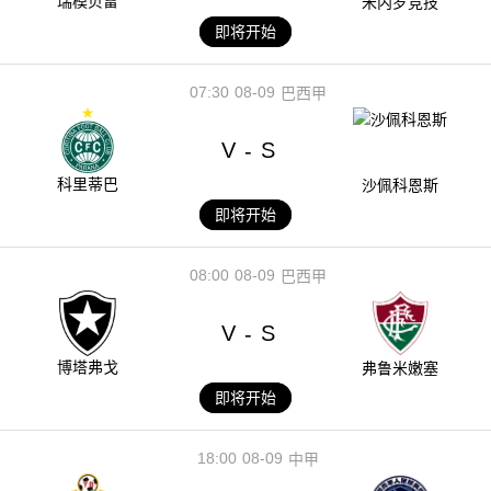
瑞模贝雷
米内罗竞技
即将开始
07:30
08-09
巴西甲
V
S
-
科里蒂巴
沙佩科恩斯
即将开始
08:00
08-09
巴西甲
V
S
-
博塔弗戈
弗鲁米嫩塞
即将开始
18:00
08-09
中甲