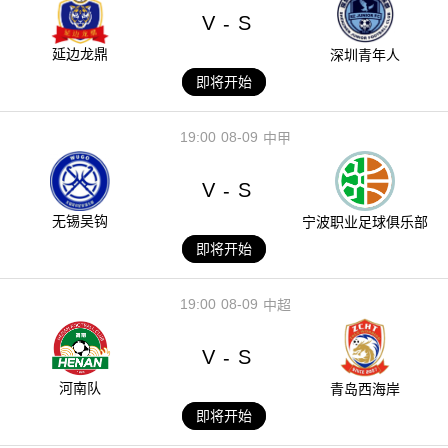
V
S
-
延边龙鼎
深圳青年人
即将开始
19:00
08-09
中甲
V
S
-
无锡吴钩
宁波职业足球俱乐部
即将开始
19:00
08-09
中超
V
S
-
河南队
青岛西海岸
即将开始