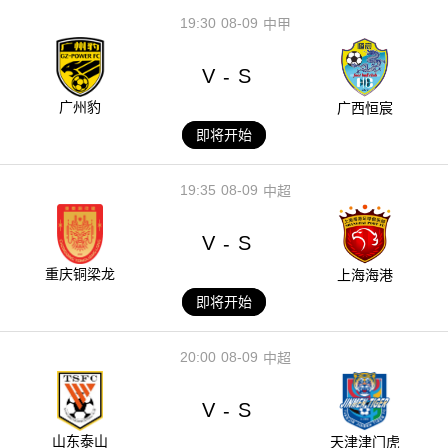
19:30
08-09
中甲
V
S
-
广州豹
广西恒宸
即将开始
19:35
08-09
中超
V
S
-
重庆铜梁龙
上海海港
即将开始
20:00
08-09
中超
V
S
-
山东泰山
天津津门虎