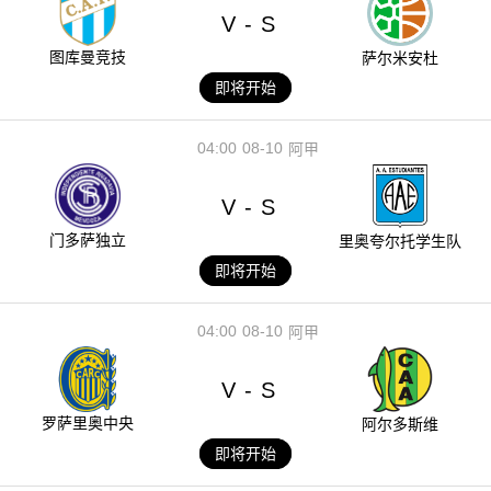
V
S
-
图库曼竞技
萨尔米安杜
即将开始
04:00
08-10
阿甲
V
S
-
门多萨独立
里奥夸尔托学生队
即将开始
04:00
08-10
阿甲
V
S
-
罗萨里奥中央
阿尔多斯维
即将开始