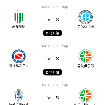
04:00
08-10
阿甲
V
S
-
班菲尔德
贝尔格拉诺
即将开始
04:00
08-10
阿甲
V
S
-
阿根廷青年人
竞技俱乐部
即将开始
04:00
08-10
阿甲
V
S
-
拉普拉塔体操