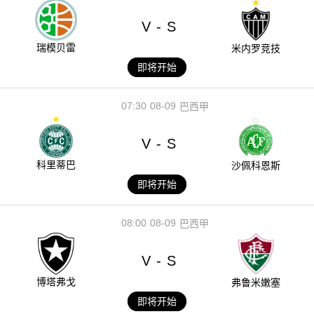
V
S
-
瑞模贝雷
米内罗竞技
即将开始
07:30
08-09
巴西甲
V
S
-
科里蒂巴
沙佩科恩斯
即将开始
08:00
08-09
巴西甲
V
S
-
博塔弗戈
弗鲁米嫩塞
即将开始