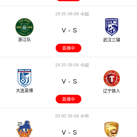
19:35
08-08
中超
V
S
-
浙江队
武汉三镇
直播中
19:35
08-08
中超
V
S
-
大连英博
辽宁铁人
直播中
20:00
08-08
中甲
V
S
-