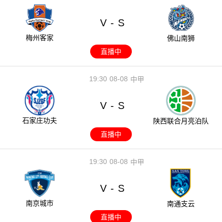
V
S
-
梅州客家
佛山南狮
直播中
19:30
08-08
中甲
V
S
-
石家庄功夫
陕西联合月亮泊队
直播中
19:30
08-08
中甲
V
S
-
南京城市
南通支云
直播中