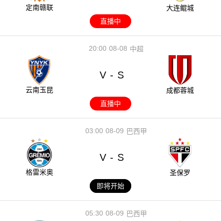
定南赣联
大连鲲城
直播中
20:00
08-08
中超
V
S
-
云南玉昆
成都蓉城
直播中
03:00
08-09
巴西甲
V
S
-
格雷米奥
圣保罗
即将开始
05:30
08-09
巴西甲