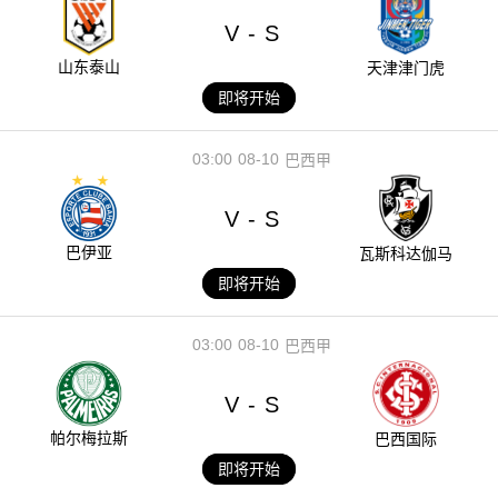
V
S
-
山东泰山
天津津门虎
即将开始
03:00
08-10
巴西甲
V
S
-
巴伊亚
瓦斯科达伽马
即将开始
03:00
08-10
巴西甲
V
S
-
帕尔梅拉斯
巴西国际
即将开始