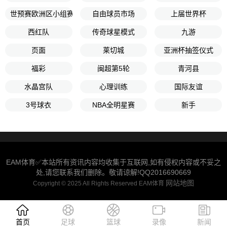
世预赛欧洲区小组赛A组第5轮
自由球员市场
上届世界杯
西红队
传奇球星模式
九游
页面
莱切城
亚洲杯抽签仪式
福彩
闽超第5轮
青河县
水晶宫队
心理训练
国际友谊
3号球衣
NBA全明星赛
新手
EAM体育✅本站所有资讯内容均收集于互联网,如有侵权内容或不妥之
处,请您联系我们删除。敬请谅解!QQ2016690669
网站地图
Copyright © 2025 All Rights Reserved EAM体育
首页
足球
篮球
录像
新闻