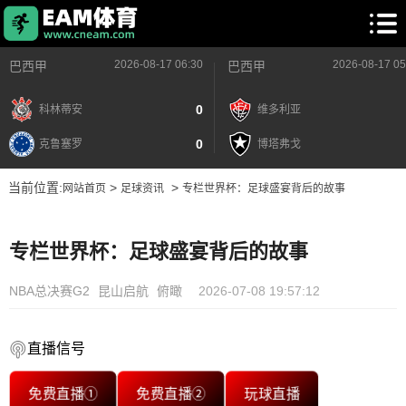
2026-08-17 06:30
2026-08-17 05
巴西甲
巴西甲
0
科林蒂安
维多利亚
0
克鲁塞罗
博塔弗戈
当前位置:
>
>
网站首页
足球资讯
专栏世界杯：足球盛宴背后的故事
专栏世界杯：足球盛宴背后的故事
NBA总决赛G2
昆山启航
俯瞰
2026-07-08 19:57:12
直播信号
免费直播①
免费直播②
玩球直播