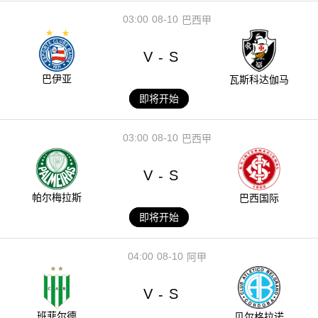
03:00
08-10
巴西甲
V
S
-
巴伊亚
瓦斯科达伽马
即将开始
03:00
08-10
巴西甲
V
S
-
帕尔梅拉斯
巴西国际
即将开始
04:00
08-10
阿甲
V
S
-
班菲尔德
贝尔格拉诺