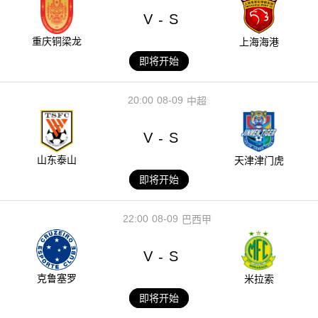
V
S
-
重庆铜梁龙
上海海港
即将开始
20:00
08-09
中超
V
S
-
山东泰山
天津津门虎
即将开始
22:00
08-09
巴西甲
V
S
-
克鲁塞罗
米拉索
即将开始