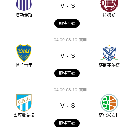
V
S
-
塔勒瑞斯
拉努斯
即将开始
04:00
08-10
阿甲
V
S
-
博卡青年
萨斯菲尔德
即将开始
04:00
08-10
阿甲
V
S
-
图库曼竞技
萨尔米安杜
即将开始