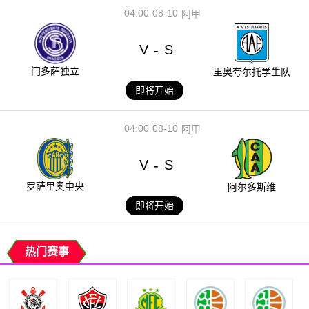
04:00
08-10
阿甲
V
S
-
门多萨独立
里奥夸尔托学生队
即将开始
04:00
08-10
阿甲
V
S
-
罗萨里奥中央
阿尔多斯维
即将开始
热门赛事