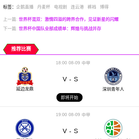
标签
：
企鹅直播
丹麦杯
电视剧
连云港
裤裆
博得
上一篇:
世界杯混双：激情四溢的跨界合作，见证新星的闪耀
下一篇:
世界杯中国队全部成绩单：辉煌与挑战并存
推荐比赛
18:00
08-09
中甲
V
S
-
延边龙鼎
深圳青年人
即将开始
19:00
08-09
中甲
V
S
-