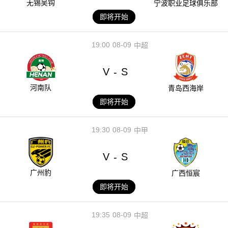
无锡吴钩
宁波职业足球俱乐部
即将开始
19:00
08-09
中超
V
S
-
河南队
青岛西海岸
即将开始
19:30
08-09
中甲
V
S
-
广州豹
广西恒宸
即将开始
19:35
08-09
中超