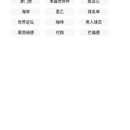
津门虎
本届世界杯
胜其它
海岸
意乙
排名单
世界足坛
咖啡
黑人球员
莱昂纳德
代购
芒福德