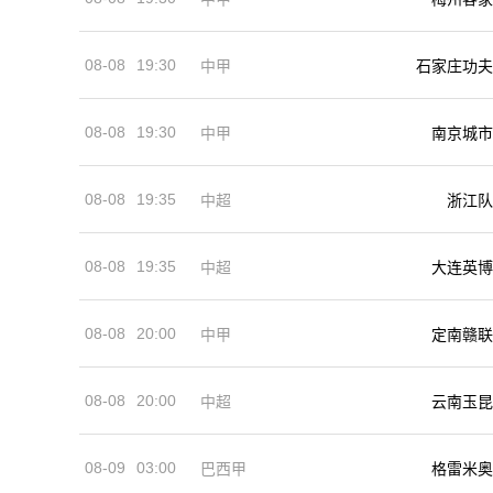
08-08
19:30
中甲
石家庄功夫
08-08
19:30
中甲
南京城市
08-08
19:35
中超
浙江队
08-08
19:35
中超
大连英博
08-08
20:00
中甲
定南赣联
08-08
20:00
中超
云南玉昆
08-09
03:00
巴西甲
格雷米奥