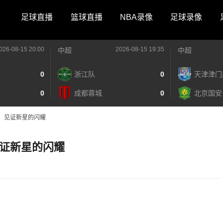
足球直播
篮球直播
NBA录像
足球录像
026-08-15 20:00
2026-08-15 19:35
中超
中超
0
浙江队
0
天津津门
0
成都蓉城
0
北京国安
，见证新星的闪耀
证新星的闪耀