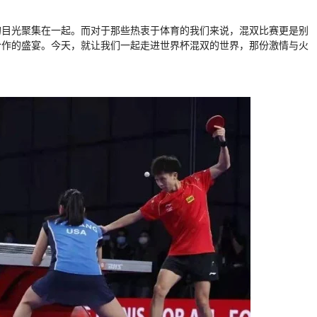
的目光聚集在一起。而对于那些热衷于体育的我们来说，混双比赛更是别
合作的盛宴。今天，就让我们一起走进世界杯混双的世界，那份激情与火