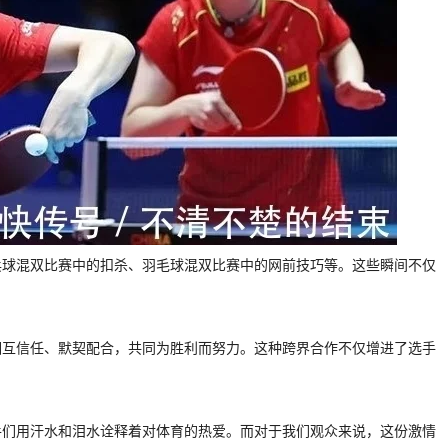
乓球混双比赛中的扣杀、羽毛球混双比赛中的网前技巧等。这些瞬间不仅
相互信任、默契配合，共同为胜利而努力。这种跨界合作不仅增进了选手
手们用汗水和泪水诠释着对体育的热爱。而对于我们观众来说，这份激情