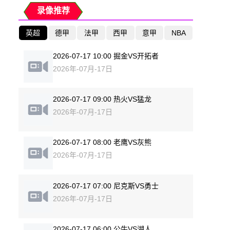
录像推荐
英超
德甲
法甲
西甲
意甲
NBA
2026-07-17 10:00 掘金VS开拓者
2026年-07月-17日
2026-07-17 09:00 热火VS猛龙
2026年-07月-17日
2026-07-17 08:00 老鹰VS灰熊
2026年-07月-17日
2026-07-17 07:00 尼克斯VS勇士
2026年-07月-17日
2026-07-17 06:00 公牛VS湖人