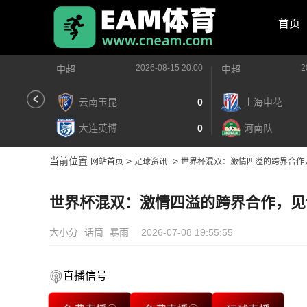
首页
2026-08-15 20:00
2
中超
中超
云南玉昆
0
上海申花
大连英博
0
河南队
当前位置:
>
>
网站首页
足球资讯
世界杯混双：激情四溢的跨界合作
世界杯混双：激情四溢的跨界合作，见
大小分
话筒
暴雨
2026-07-08 19:55:55
直播信号