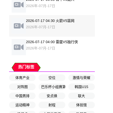
2026年-07月-17日
2026-07-17 04:30 火箭VS篮网
2026年-07月-17日
2026-07-17 04:00 雷霆VS独行侠
2026年-07月-17日
热门标签
体育产业
空位
激情与荣耀
对阵图
巴乐杯小组赛第1轮
韩国U15
中国男排
安贞焕
联大
运动精神
射程
体验馆