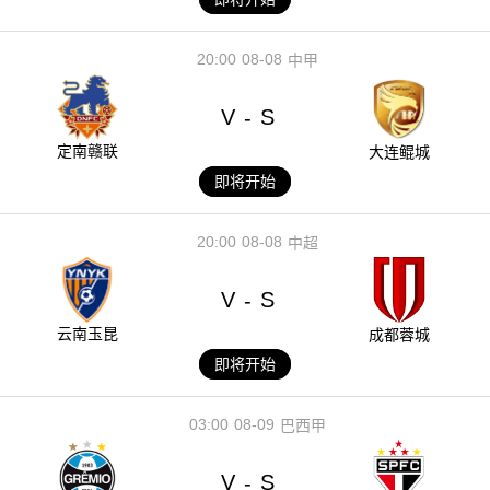
20:00
08-08
中甲
V
S
-
定南赣联
大连鲲城
即将开始
20:00
08-08
中超
V
S
-
云南玉昆
成都蓉城
即将开始
03:00
08-09
巴西甲
V
S
-