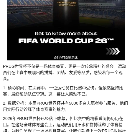
PRUG世界杯不仅是一场体育盛宴，更是一次传承精神的盛会。运动
员们在比赛中展现出的拼搏、团结、友爱等品质，感染着每一个观
众。
1. 精彩瞬间：在决赛中，一位运动员在比赛中受伤，但依然坚持比
赛，最终帮助队伍夺冠。这一幕让人感动不已。
2. 数据分析：本届PRUG世界杯共有5000多名志愿者参与服务，他们
用实际行动诠释了体育赛事的魅力。
2026年PRUG世界杯已经落下帷幕，但比赛中的精彩瞬间仍历历在
目。在这场全球体育盛会上，运动员们用汗水和拼搏诠释了体育精
神，为我们呈现了一场场视觉盛宴。让我们期待下一次PRUG世界杯