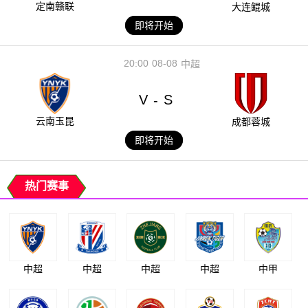
定南赣联
大连鲲城
即将开始
20:00
08-08
中超
V
S
-
云南玉昆
成都蓉城
即将开始
热门赛事
中超
中超
中超
中超
中甲