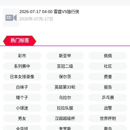
2026-07-17 04:00 雷霆VS独行侠
2026年-07月-17日
热门标签
彩市
斯亚甲
佩佩
系列赛中
亚冠二级
社区
日本女排录像
保尔茨
费曼
白袜子
英超第33轮
报告
矮个子
乌拉尔
乒乓赛
小球迷
拉拉队服
战警
男友
汉超超级杯
世界杯附
全华班
奎罗斯
鹿岛