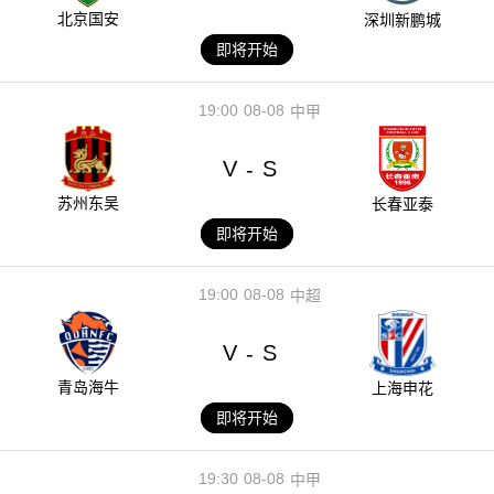
北京国安
深圳新鹏城
即将开始
19:00
08-08
中甲
V
S
-
苏州东吴
长春亚泰
即将开始
19:00
08-08
中超
V
S
-
青岛海牛
上海申花
即将开始
19:30
08-08
中甲