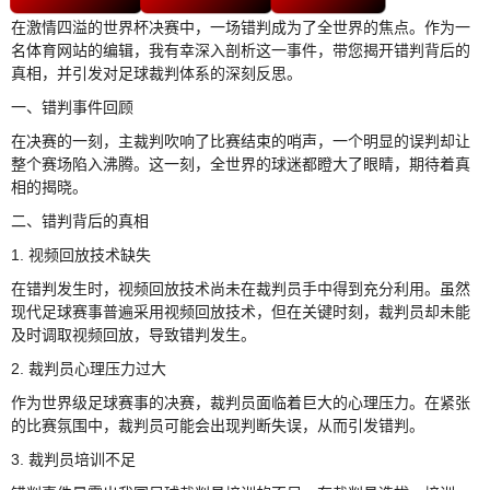
在激情四溢的世界杯决赛中，一场错判成为了全世界的焦点。作为一
名体育网站的编辑，我有幸深入剖析这一事件，带您揭开错判背后的
真相，并引发对足球裁判体系的深刻反思。
一、错判事件回顾
在决赛的一刻，主裁判吹响了比赛结束的哨声，一个明显的误判却让
整个赛场陷入沸腾。这一刻，全世界的球迷都瞪大了眼睛，期待着真
相的揭晓。
二、错判背后的真相
1. 视频回放技术缺失
在错判发生时，视频回放技术尚未在裁判员手中得到充分利用。虽然
现代足球赛事普遍采用视频回放技术，但在关键时刻，裁判员却未能
及时调取视频回放，导致错判发生。
2. 裁判员心理压力过大
作为世界级足球赛事的决赛，裁判员面临着巨大的心理压力。在紧张
的比赛氛围中，裁判员可能会出现判断失误，从而引发错判。
3. 裁判员培训不足