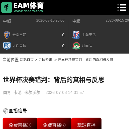
2026-08-15 20:00
2026-08-15 20
中超
中超
0
云南玉昆
上海申花
0
大连英博
河南队
当前位置:
>
>
网站首页
足球资讯
世界杯决赛错判：背后的真相与反思
世界杯决赛错判：背后的真相与反思
国青
卡池
米尔沃尔
2026-07-08 14:31:57
直播信号
免费直播①
免费直播②
玩球直播