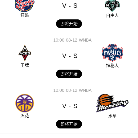
V
S
-
狂热
自由人
即将开始
10:00
08-12
WNBA
V
S
-
王牌
神秘人
即将开始
10:00
08-12
WNBA
V
S
-
火花
水星
即将开始