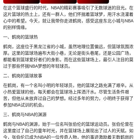
在这个篮球盛行的时代，NBA的精彩赛事吸引了无数球迷的目光。在
这片篮球的热土上，还有一群人，他们怀揣着篮球梦，用汗水浇灌着
心中的希望。今天，就让我带你走进鹤岗，感受这座东北小城与NBA
的别样情缘。
一、鹤岗的篮球热
鹤岗，这座位于黑龙江省的小城，虽然地理位置偏远，但篮球氛围浓
厚。这里的篮球场遍布大街小巷，无论是街头巷尾，还是公园广场，
都能看到篮球爱好者们的身影。而在这些篮球场上，最引人注目的莫
过于那些怀揣NBA梦想的年轻球员。
二、鹤岗的篮球故事
在鹤岗，有一个名叫小明的年轻球员，他的篮球之路充满了艰辛。从
小热爱篮球的他，每天都会在篮球场上挥洒汗水。尽管生活条件艰
苦，但他从未放弃过自己的梦想。经过多年的努力，小明终于获得了
参加NBA试训的机会。
三、鹤岗与NBA的渊源
鹤岗与NBA的渊源，始于一位名叫张伯伦的篮球运动员。张伯伦曾在
这里度过了自己的童年时光，并在篮球场上展现出了过人的天赋。如
今，张伯伦已成为NBA的一位传奇人物，他的事迹激励着无数鹤岗的