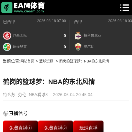
2026-08-18 07:00
2026-08-18 03
巴西甲
西甲
0
巴西国际
拉科鲁尼亚
0
瑞模贝雷
埃尔切
当前位置:
>
>
网站首页
篮球资讯
鹤岗的篮球梦：NBA的东北风情
鹤岗的篮球梦：NBA的东北风情
特仑苏
劳伦
NBA看球8
2026-06-04 20:45:04
直播信号
免费直播①
免费直播②
玩球直播