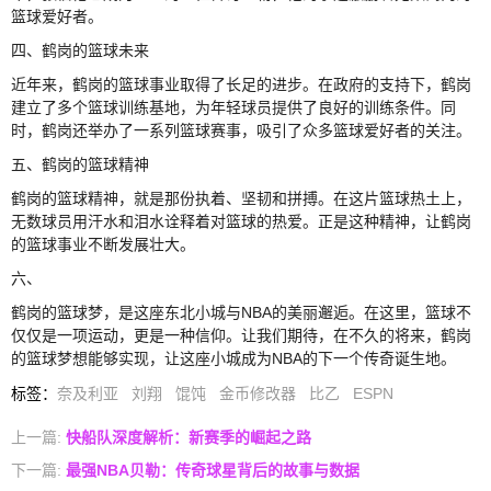
篮球爱好者。
四、鹤岗的篮球未来
近年来，鹤岗的篮球事业取得了长足的进步。在政府的支持下，鹤岗
建立了多个篮球训练基地，为年轻球员提供了良好的训练条件。同
时，鹤岗还举办了一系列篮球赛事，吸引了众多篮球爱好者的关注。
五、鹤岗的篮球精神
鹤岗的篮球精神，就是那份执着、坚韧和拼搏。在这片篮球热土上，
无数球员用汗水和泪水诠释着对篮球的热爱。正是这种精神，让鹤岗
的篮球事业不断发展壮大。
六、
鹤岗的篮球梦，是这座东北小城与NBA的美丽邂逅。在这里，篮球不
仅仅是一项运动，更是一种信仰。让我们期待，在不久的将来，鹤岗
的篮球梦想能够实现，让这座小城成为NBA的下一个传奇诞生地。
标签
：
奈及利亚
刘翔
馄饨
金币修改器
比乙
ESPN
上一篇:
快船队深度解析：新赛季的崛起之路
下一篇:
最强NBA贝勒：传奇球星背后的故事与数据