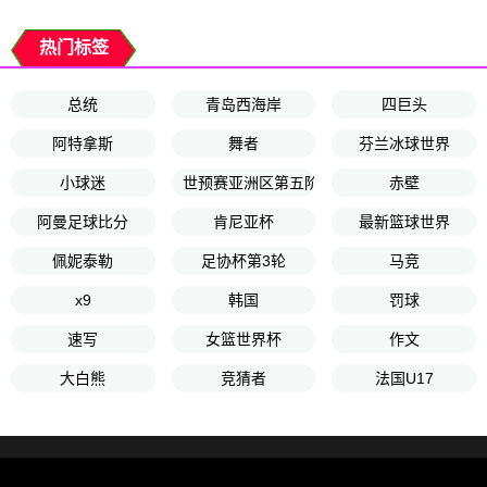
热门标签
总统
青岛西海岸
四巨头
阿特拿斯
舞者
芬兰冰球世界
小球迷
世预赛亚洲区第五阶段
赤壁
阿曼足球比分
肯尼亚杯
最新篮球世界
佩妮泰勒
足协杯第3轮
马竞
x9
韩国
罚球
速写
女篮世界杯
作文
大白熊
竞猜者
法国U17