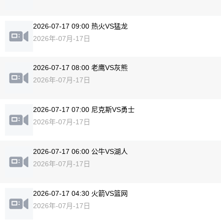
2026-07-17 09:00 热火VS猛龙
2026年-07月-17日
2026-07-17 08:00 老鹰VS灰熊
2026年-07月-17日
2026-07-17 07:00 尼克斯VS勇士
2026年-07月-17日
2026-07-17 06:00 公牛VS湖人
2026年-07月-17日
2026-07-17 04:30 火箭VS篮网
2026年-07月-17日