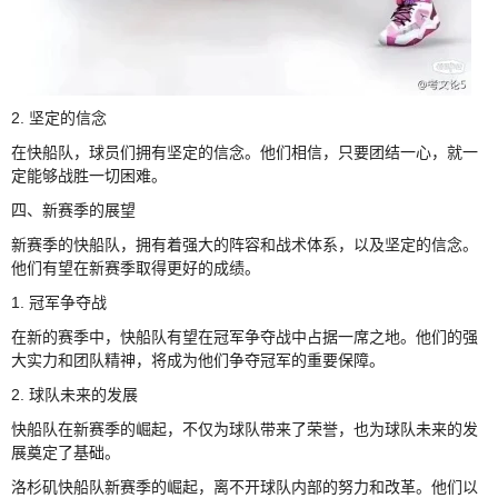
2. 坚定的信念
在快船队，球员们拥有坚定的信念。他们相信，只要团结一心，就一
定能够战胜一切困难。
四、新赛季的展望
新赛季的快船队，拥有着强大的阵容和战术体系，以及坚定的信念。
他们有望在新赛季取得更好的成绩。
1. 冠军争夺战
在新的赛季中，快船队有望在冠军争夺战中占据一席之地。他们的强
大实力和团队精神，将成为他们争夺冠军的重要保障。
2. 球队未来的发展
快船队在新赛季的崛起，不仅为球队带来了荣誉，也为球队未来的发
展奠定了基础。
洛杉矶快船队新赛季的崛起，离不开球队内部的努力和改革。他们以