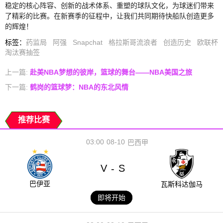
稳定的核心阵容、创新的战术体系、重塑的球队文化，为球迷们带来
了精彩的比赛。在新赛季的征程中，让我们共同期待快船队创造更多
的辉煌！
标签
：
药监局
阿强
Snapchat
格拉斯哥流浪者
创造历史
欧联杯
淘汰赛抽签
上一篇:
赴美NBA梦想的彼岸，篮球的舞台——NBA美国之旅
下一篇:
鹤岗的篮球梦：NBA的东北风情
推荐比赛
03:00
08-10
巴西甲
V
S
-
巴伊亚
瓦斯科达伽马
即将开始