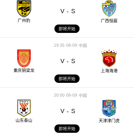
V
S
-
广州豹
广西恒宸
即将开始
19:35
08-09
中超
V
S
-
重庆铜梁龙
上海海港
即将开始
20:00
08-09
中超
V
S
-
山东泰山
天津津门虎
即将开始