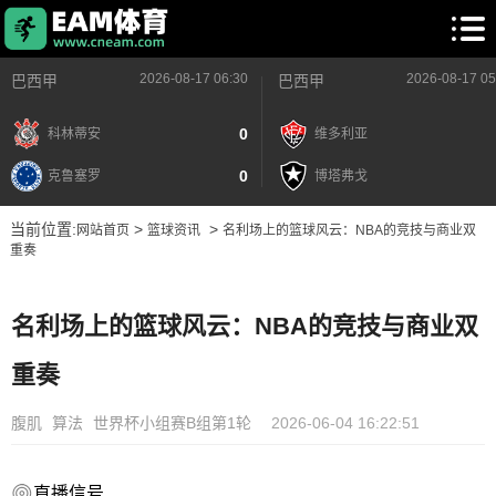
2026-08-17 06:30
2026-08-17 05
巴西甲
巴西甲
0
科林蒂安
维多利亚
0
克鲁塞罗
博塔弗戈
当前位置:
>
>
网站首页
篮球资讯
名利场上的篮球风云：NBA的竞技与商业双
重奏
名利场上的篮球风云：NBA的竞技与商业双
重奏
腹肌
算法
世界杯小组赛B组第1轮
2026-06-04 16:22:51
直播信号