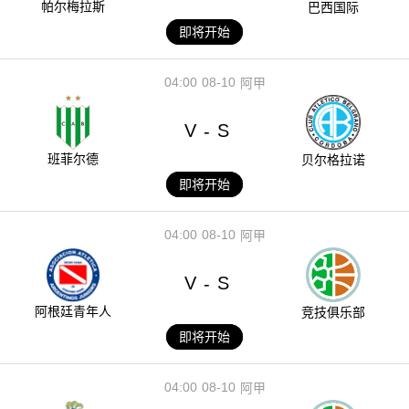
帕尔梅拉斯
巴西国际
即将开始
04:00
08-10
阿甲
V
S
-
班菲尔德
贝尔格拉诺
即将开始
04:00
08-10
阿甲
V
S
-
阿根廷青年人
竞技俱乐部
即将开始
04:00
08-10
阿甲