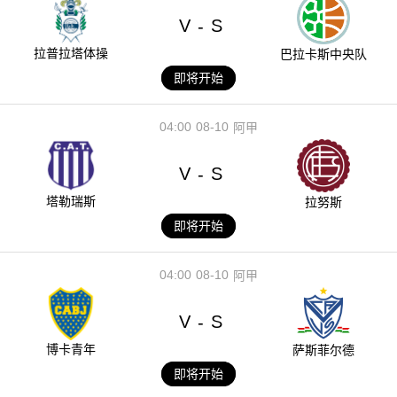
V
S
-
拉普拉塔体操
巴拉卡斯中央队
即将开始
04:00
08-10
阿甲
V
S
-
塔勒瑞斯
拉努斯
即将开始
04:00
08-10
阿甲
V
S
-
博卡青年
萨斯菲尔德
即将开始