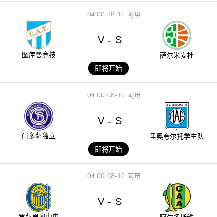
04:00
08-10
阿甲
V
S
-
图库曼竞技
萨尔米安杜
即将开始
04:00
08-10
阿甲
V
S
-
门多萨独立
里奥夸尔托学生队
即将开始
04:00
08-10
阿甲
V
S
-
罗萨里奥中央
阿尔多斯维