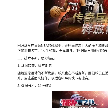
回归球员在重返NBA的过程中，往往面临着巨大的压力和挑
正如那句名言：“人生如戏，全靠演技。”回归球员用他们的
二、技术革新，助力崛起
1. 球风转变，适应潮流
随着篮球运动的不断发展，球风也在不断变革。回归球员在
升，更注重团队协作，以适应NBA的快节奏比赛。
2. 数据分析，精准施策