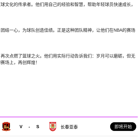
篮球文化的传承者。他们用自己的经验和智慧，帮助年轻球员快速成长，
团结一心，为球队创造佳绩。正是这种团队精神，让他们在NBA的赛场
，再次点燃了篮球之火。他们用实际行动告诉我们：岁月可以磨砺，但无
的赛场上，再创辉煌！
V
-
S
即将开始
长春亚泰