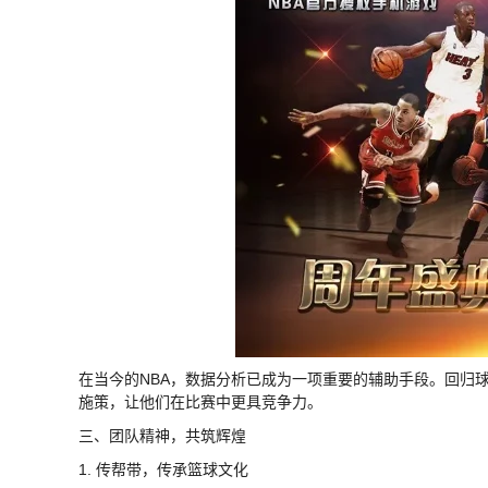
在当今的NBA，数据分析已成为一项重要的辅助手段。回归
施策，让他们在比赛中更具竞争力。
三、团队精神，共筑辉煌
1. 传帮带，传承篮球文化