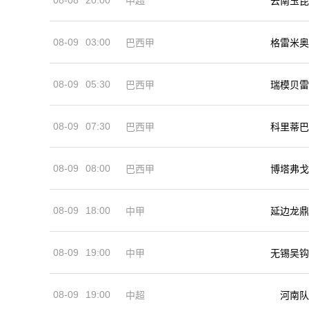
中超
云南玉昆
08-09
03:00
巴西甲
格雷米奥
08-09
05:30
巴西甲
瑞模贝雷
08-09
07:30
巴西甲
科里蒂巴
08-09
08:00
巴西甲
博塔弗戈
08-09
18:00
中甲
延边龙鼎
08-09
19:00
中甲
无锡吴钩
08-09
19:00
河南队
中超