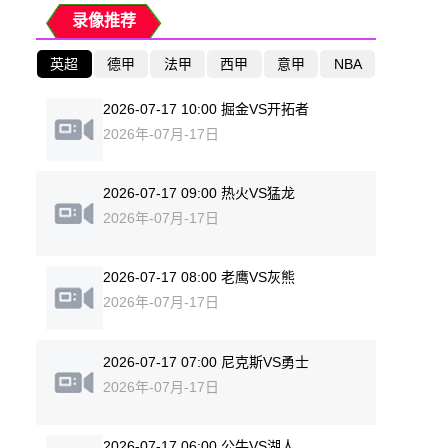
录像推荐
英超
德甲
法甲
西甲
意甲
NBA
2026-07-17 10:00 掘金VS开拓者
2026年-07月-17日
2026-07-17 09:00 热火VS猛龙
2026年-07月-17日
2026-07-17 08:00 老鹰VS灰熊
2026年-07月-17日
2026-07-17 07:00 尼克斯VS勇士
2026年-07月-17日
2026-07-17 06:00 公牛VS湖人