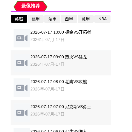
录像推荐
英超
德甲
法甲
西甲
意甲
NBA
2026-07-17 10:00 掘金VS开拓者
2026年-07月-17日
2026-07-17 09:00 热火VS猛龙
2026年-07月-17日
2026-07-17 08:00 老鹰VS灰熊
2026年-07月-17日
2026-07-17 07:00 尼克斯VS勇士
2026年-07月-17日
2026-07-17 06:00 公牛VS湖人