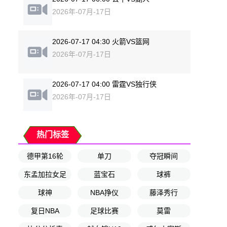
2026年-07月-17日
2026-07-17 04:30 火箭VS篮网
2026年-07月-17日
2026-07-17 04:00 雷霆VS独行侠
2026年-07月-17日
热门标签
德甲第16轮
单刀
夺冠瞬间
东孟加拉女足
蓝宝石
球裤
球神
NBA挣仪
藤泽秀行
复日NBA
足球比赛
莫雷