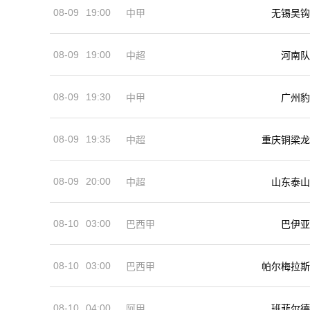
08-09
19:00
中甲
无锡吴钩
08-09
19:00
河南队
中超
08-09
19:30
中甲
广州豹
08-09
19:35
中超
重庆铜梁龙
08-09
20:00
中超
山东泰山
08-10
03:00
巴西甲
巴伊亚
08-10
03:00
巴西甲
帕尔梅拉斯
08-10
04:00
阿甲
班菲尔德