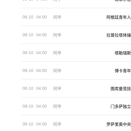
08-10
04:00
阿甲
阿根廷青年人
08-10
04:00
阿甲
拉普拉塔体操
08-10
04:00
阿甲
塔勒瑞斯
08-10
04:00
阿甲
博卡青年
08-10
04:00
阿甲
图库曼竞技
08-10
04:00
阿甲
门多萨独立
08-10
04:00
阿甲
罗萨里奥中央