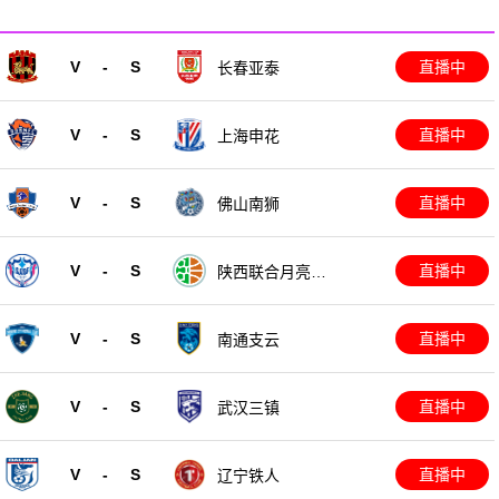
V
-
S
直播中
长春亚泰
V
-
S
直播中
上海申花
V
-
S
直播中
佛山南狮
V
-
S
直播中
陕西联合月亮泊
队
V
-
S
直播中
南通支云
V
-
S
直播中
武汉三镇
V
-
S
直播中
辽宁铁人