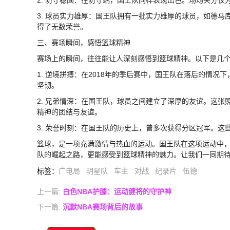
3. 球员实力雄厚：国王队拥有一批实力雄厚的球员，如德马
得了无数荣誉。
三、赛场瞬间，感悟篮球精神
赛场上的瞬间，往往能让人深刻感悟到篮球精神。以下是几
1. 逆境拼搏：在2018年的季后赛中，国王队在落后的情
坚韧。
2. 兄弟情深：在国王队，球员之间建立了深厚的友谊。这
精神的团结与友谊。
3. 荣誉时刻：在国王队的历史上，曾多次获得分区冠军。
篮球，是一项充满激情与热血的运动。国王队在这项运动中
队的崛起之路，更能感受到篮球精神的魅力。让我们一同期
标签
：
广电局
明星队
车主
对战
纪录片
伍德
上一篇:
白色NBA护膝：运动健将的守护神
下一篇:
沉默NBA赛场背后的故事