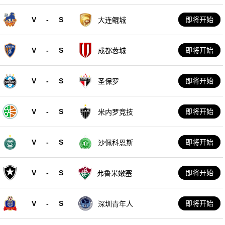
V
-
S
即将开始
大连鲲城
V
-
S
即将开始
成都蓉城
V
-
S
即将开始
圣保罗
V
-
S
即将开始
米内罗竞技
V
-
S
即将开始
沙佩科恩斯
V
-
S
即将开始
弗鲁米嫩塞
V
-
S
即将开始
深圳青年人