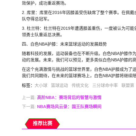
效保护，成功重返赛场。
2. 库里：库里在2016年因膝盖受伤缺席了整个赛季。在佩
队夺得总冠军。
3. 杜兰特：杜兰特在2019年遭遇膝盖重伤，一度被认为可
领勇士队重返总决赛。
四、白色NBA护膝：未来篮球运动的发展趋势
随着科技的发展，运动装备也在不断升级。白色NBA护膝作
动的发展。未来，我们可以预见，更多类似白色NBA护膝的
在这个充满激情与挑战的篮球世界里，白色NBA护膝成为了
我们共同期待，在未来的篮球赛场上，白色NBA护膝将继续
标签
：
大小球
篮球运动
传统文化
三分球命中率
联盟第
上一篇:
高阶NBA：赛场背后的智慧与激情
下一篇:
NBA赛场风云录：国王队赛场瞬间
推荐比赛