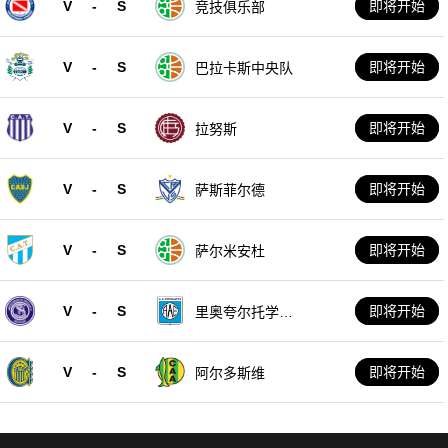
V
-
S
即将开始
竞技俱乐部
V
-
S
即将开始
巴拉卡斯中央队
V
-
S
即将开始
拉努斯
V
-
S
即将开始
萨斯菲尔德
V
-
S
即将开始
萨尔米安杜
V
-
S
即将开始
里奥夸尔托学生
队
V
-
S
即将开始
阿尔多斯维