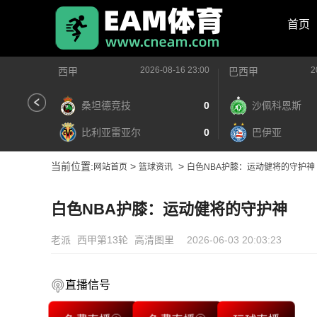
首页
2026-08-16 23:00
2
西甲
巴西甲
桑坦德竞技
0
沙佩科恩斯
比利亚雷亚尔
0
巴伊亚
当前位置:
>
>
网站首页
篮球资讯
白色NBA护膝：运动健将的守护神
白色NBA护膝：运动健将的守护神
老派
西甲第13轮
高清图里
2026-06-03 20:03:23
直播信号