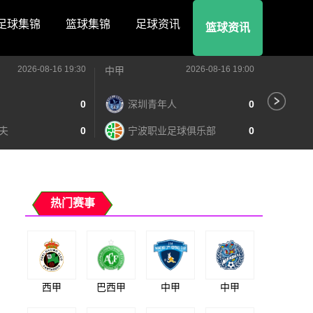
足球集锦
篮球集锦
足球资讯
篮球资讯
2026-08-16 19:30
2026-08-16 19:00
中甲
中甲
0
深圳青年人
0
苏
夫
0
宁波职业足球俱乐部
0
南
热门赛事
西甲
巴西甲
中甲
中甲