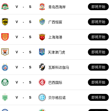
V
-
S
即将开始
青岛西海岸
V
-
S
即将开始
广西恒宸
V
-
S
即将开始
上海海港
V
-
S
即将开始
天津津门虎
V
-
S
即将开始
瓦斯科达伽马
V
-
S
即将开始
巴西国际
V
-
S
即将开始
贝尔格拉诺