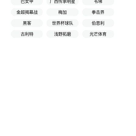
巴女甲
广西传承明星
韦坲
金超揭幕战
梅加
拳击界
黑客
世界杯球队
伯恩利
古利特
浅野拓磨
光芒体育