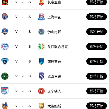
V
-
S
即将开始
长春亚泰
V
-
S
即将开始
上海申花
V
-
S
即将开始
佛山南狮
V
-
S
即将开始
陕西联合月亮泊
队
V
-
S
即将开始
南通支云
V
-
S
即将开始
武汉三镇
V
-
S
即将开始
辽宁铁人
V
-
S
即将开始
大连鲲城