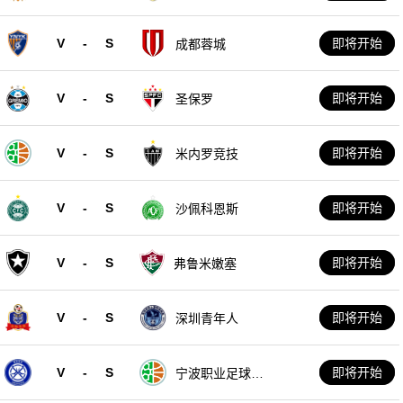
V
-
S
即将开始
成都蓉城
V
-
S
即将开始
圣保罗
V
-
S
即将开始
米内罗竞技
V
-
S
即将开始
沙佩科恩斯
V
-
S
即将开始
弗鲁米嫩塞
V
-
S
即将开始
深圳青年人
V
-
S
即将开始
宁波职业足球俱
乐部