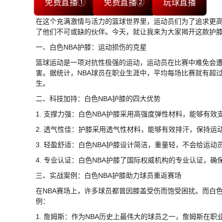
免费直播①
免费直播②
玩球直播
在这个充满激情与活力的篮球世界里，运动员们为了追求更高
了他们不可或缺的伙伴。今天，就让我来为大家揭开这款护膝
一、白色NBA护膝：运动损伤的克星
篮球运动是一项对抗性极强的运动，运动员在比赛中难免会
害。据统计，NBA球员在职业生涯中，平均每场比赛就有超过
生。
二、科技加持：白色NBA护膝的四大优势
1. 支撑力强：白色NBA护膝采用高强度弹性材料，能够有
2. 透气性佳：护膝采用透气性材料，能够有效排汗，保持
3. 轻盈舒适：白色NBA护膝设计简洁，重量轻，不会给运
4. 专业认证：白色NBA护膝了国际权威机构的专业认证，
三、实战案例：白色NBA护膝助力球员重返赛场
在NBA赛场上，许多球员都曾因膝盖受伤而饱受困扰。而白
例：
1. 詹姆斯：作为NBA历史上最伟大的球员之一，詹姆斯在