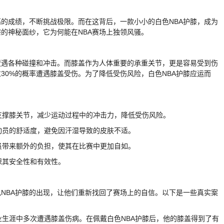
的成绩，不断挑战极限。而在这背后，一款小小的白色NBA护膝，成为
的神秘面纱，它为何能在NBA赛场上独领风骚。
遭遇各种碰撞和冲击。而膝盖作为人体重要的承重关节，更是容易受到伤
30%的概率遭遇膝盖受伤。为了降低受伤风险，白色NBA护膝应运而
效支撑膝关节，减少运动过程中的冲击力，降低受伤风险。
运动员的舒适度，避免因汗湿导致的皮肤不适。
动员带来额外的负担，使其在比赛中更加自如。
确保其安全性和有效性。
色NBA护膝的出现，让他们重新找回了赛场上的自信。以下是一些真实案
职业生涯中多次遭遇膝盖伤病。在佩戴白色NBA护膝后，他的膝盖得到了有