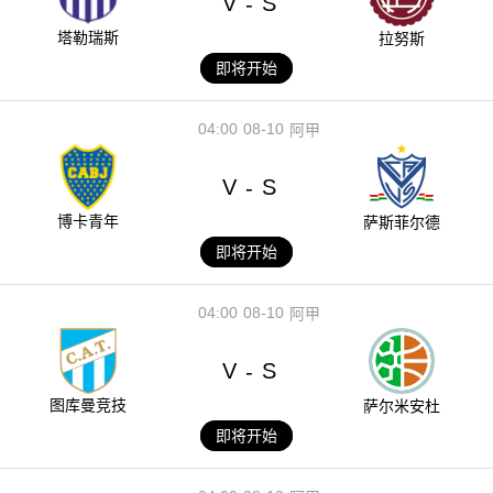
V
S
-
塔勒瑞斯
拉努斯
即将开始
04:00
08-10
阿甲
V
S
-
博卡青年
萨斯菲尔德
即将开始
04:00
08-10
阿甲
V
S
-
图库曼竞技
萨尔米安杜
即将开始