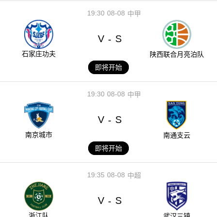
19:30
08-08
中甲
V
S
-
石家庄功夫
陕西联合月亮泊队
即将开始
19:30
08-08
中甲
V
S
-
南京城市
南通支云
即将开始
19:35
08-08
中超
V
S
-
浙江队
武汉三镇