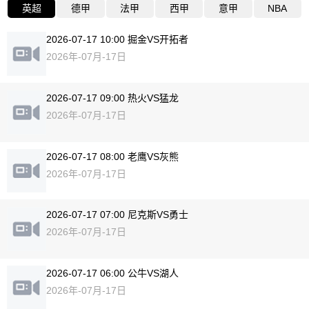
英超
德甲
法甲
西甲
意甲
NBA
2026-07-17 10:00 掘金VS开拓者
2026年-07月-17日
2026-07-17 09:00 热火VS猛龙
2026年-07月-17日
2026-07-17 08:00 老鹰VS灰熊
2026年-07月-17日
2026-07-17 07:00 尼克斯VS勇士
2026年-07月-17日
2026-07-17 06:00 公牛VS湖人
2026年-07月-17日