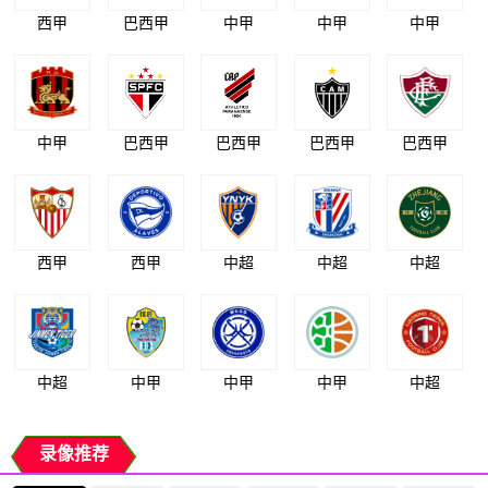
西甲
巴西甲
中甲
中甲
中甲
中甲
巴西甲
巴西甲
巴西甲
巴西甲
西甲
西甲
中超
中超
中超
中超
中甲
中甲
中甲
中超
录像推荐