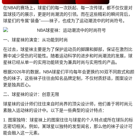
在NBA的赛场上，球星们的每一次跃起、每一次传球，都不仅仅是对
篮球技巧的展示，更是时尚潮流的引领。而在这些精彩的瞬间背后，
球星们的专属“装备”——袜子，也成为了运动潮流中的时尚符号。
一、球星袜的演变：从功能到时尚
在过去，球星袜主要是为了保护运动员的脚踝和脚部，保证在激烈比
赛中减少受伤的可能性。随着运动科学的进步和时尚潮流的发展，球
星袜已经从单一的实用功能转变为兼具时尚与实用性的产品。
根据2026年的数据，NBA球星们平均每年会更换约30双不同款式和颜
色的袜子，这些袜子往往由知名品牌定制，不仅材质舒适，图案设计
更是独具匠心。
二、球星袜的设计：创意无限
球星袜的设计师们往往来自时尚界的顶尖设计师，他们善于将时尚元
素融入运动袜的设计中。以下是一些典型的设计特点：
1. 图案独特：球星袜上的图案往往与球星的个人特点或所在球队的标
志密切相关。例如，某球星以独特的发型闻名，那么他的袜子设计可
能会融入这一元素。