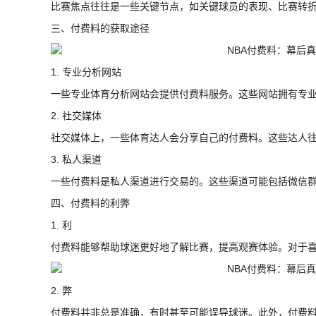
比赛焦点往往是一些关键节点，如关键球员的表现、比赛转
三、付费料的获取途径
1. 专业分析网站
一些专业体育分析网站会提供付费料服务。这些网站拥有专业
2. 社交媒体
社交媒体上，一些体育达人会分享自己的付费料。这些达人往
3. 私人渠道
一些付费料是私人渠道进行交易的。这些渠道可能包括微信群
四、付费料的利弊
1. 利
付费料能够帮助球迷更好地了解比赛，提高观赛体验。对于
2. 弊
付费料并非总是准确，有时甚至可能误导球迷。此外，付费