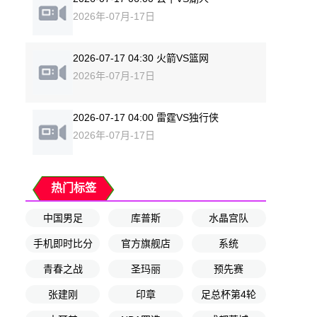
2026年-07月-17日
2026-07-17 04:30 火箭VS篮网
2026年-07月-17日
2026-07-17 04:00 雷霆VS独行侠
2026年-07月-17日
热门标签
中国男足
库普斯
水晶宫队
手机即时比分
官方旗舰店
系统
青春之战
圣玛丽
预先赛
张建刚
印章
足总杯第4轮