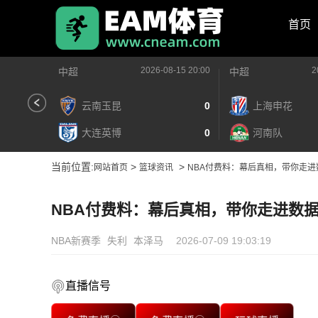
首页
2026-08-15 20:00
2
中超
中超
云南玉昆
0
上海申花
大连英博
0
河南队
当前位置:
>
>
网站首页
篮球资讯
NBA付费料：幕后真相，带你走
NBA付费料：幕后真相，带你走进数
NBA新赛季
失利
本泽马
2026-07-09 19:03:19
直播信号