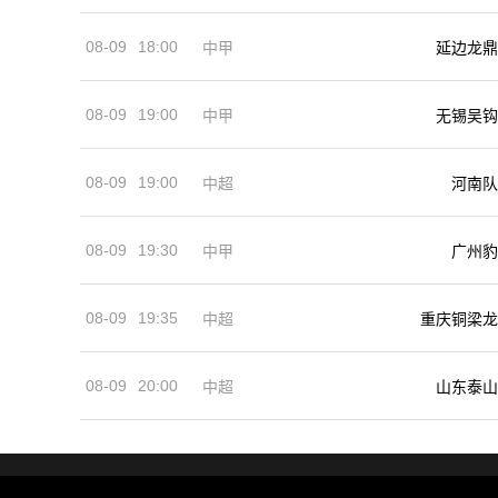
08-09
18:00
中甲
延边龙鼎
08-09
19:00
中甲
无锡吴钩
08-09
19:00
河南队
中超
08-09
19:30
中甲
广州豹
08-09
19:35
中超
重庆铜梁龙
08-09
20:00
中超
山东泰山