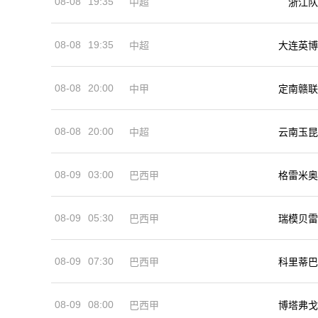
08-08
19:35
中超
浙江队
08-08
19:35
中超
大连英博
08-08
20:00
中甲
定南赣联
08-08
20:00
中超
云南玉昆
08-09
03:00
巴西甲
格雷米奥
08-09
05:30
巴西甲
瑞模贝雷
08-09
07:30
巴西甲
科里蒂巴
08-09
08:00
巴西甲
博塔弗戈