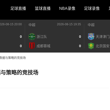
足球直播
篮球直播
NBA录像
足球录像
026-08-15 20:00
2026-08-15 19:35
中超
中超
0
浙江队
0
天津津门
0
成都蓉城
0
北京国安
进数据与策略的竞技场
据与策略的竞技场