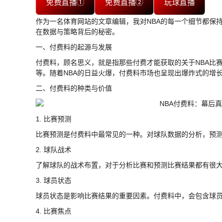
免费直播①
免费直播②
玩球直播
作为一名体育网站的文章编辑，我对NBA的每一个细节都保
在数据与策略背后的秘密。
一、付费料的起源与发展
付费料，顾名思义，就是指那些付费才能获取的关于NBA比
等。随着NBA的日益火爆，付费料市场也呈现出爆炸式的增
二、付费料的种类与价值
1. 比赛预测
比赛预测是付费料中最常见的一种。对球队数据的分析，预
2. 球队战术
了解球队的战术布置，对于分析比赛和预测比赛结果都有很
3. 球员状态
球员状态是影响比赛结果的重要因素。付费料中，会包含球
4. 比赛焦点