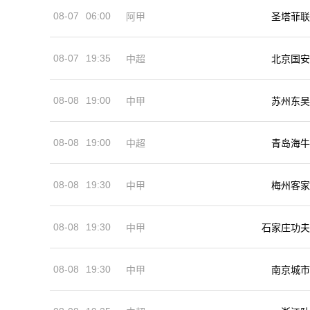
08-07
06:00
阿甲
圣塔菲联
08-07
19:35
中超
北京国安
08-08
19:00
中甲
苏州东吴
08-08
19:00
中超
青岛海牛
08-08
19:30
中甲
梅州客家
08-08
19:30
中甲
石家庄功夫
08-08
19:30
中甲
南京城市