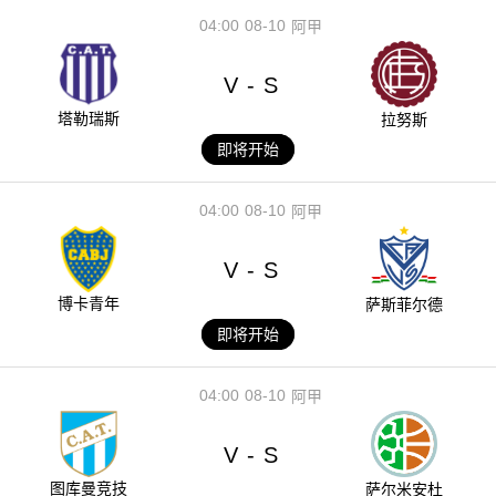
04:00
08-10
阿甲
V
S
-
塔勒瑞斯
拉努斯
即将开始
04:00
08-10
阿甲
V
S
-
博卡青年
萨斯菲尔德
即将开始
04:00
08-10
阿甲
V
S
-
图库曼竞技
萨尔米安杜