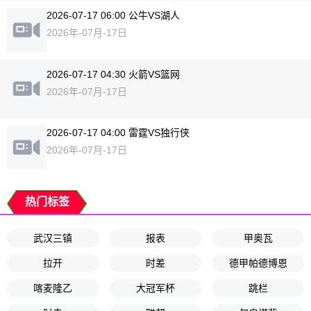
2026-07-17 06:00 公牛VS湖人
2026年-07月-17日
2026-07-17 04:30 火箭VS篮网
2026年-07月-17日
2026-07-17 04:00 雷霆VS独行侠
2026年-07月-17日
热门标签
武汉三镇
报表
甲奥瓦
拉开
时差
德甲帕德博恩
喀麦隆乙
大冠军杯
跳栏