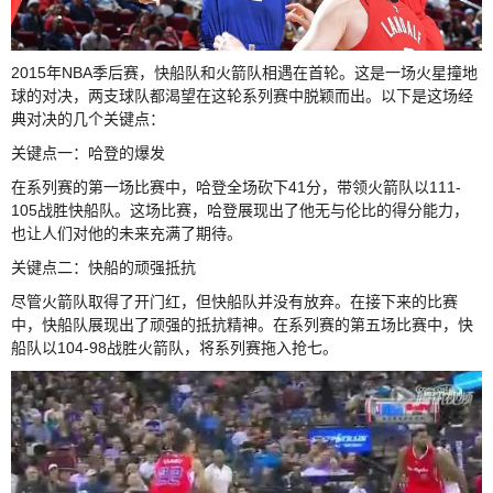
2015年NBA季后赛，快船队和火箭队相遇在首轮。这是一场火星撞地
球的对决，两支球队都渴望在这轮系列赛中脱颖而出。以下是这场经
典对决的几个关键点：
关键点一：哈登的爆发
在系列赛的第一场比赛中，哈登全场砍下41分，带领火箭队以111-
105战胜快船队。这场比赛，哈登展现出了他无与伦比的得分能力，
也让人们对他的未来充满了期待。
关键点二：快船的顽强抵抗
尽管火箭队取得了开门红，但快船队并没有放弃。在接下来的比赛
中，快船队展现出了顽强的抵抗精神。在系列赛的第五场比赛中，快
船队以104-98战胜火箭队，将系列赛拖入抢七。