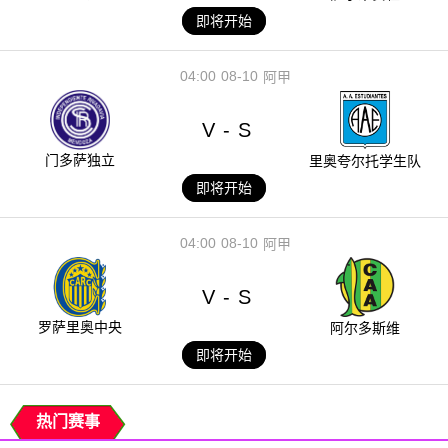
即将开始
04:00
08-10
阿甲
V
S
-
门多萨独立
里奥夸尔托学生队
即将开始
04:00
08-10
阿甲
V
S
-
罗萨里奥中央
阿尔多斯维
即将开始
热门赛事