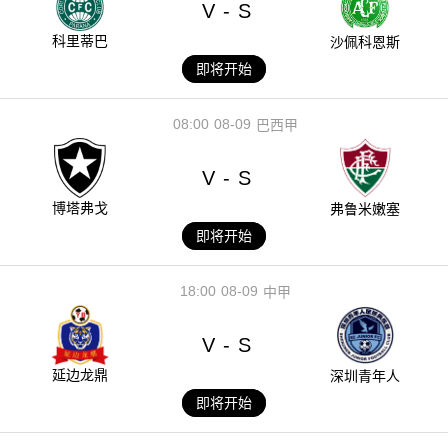
V
S
-
科里蒂巴
沙佩科恩斯
即将开始
08:00
08-09
巴西甲
V
S
-
博塔弗戈
弗鲁米嫩塞
即将开始
18:00
08-09
中甲
V
S
-
延边龙鼎
深圳青年人
即将开始