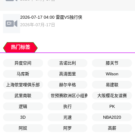
2026-07-17 04:00 雷霆VS独行侠
2026年-07月-17日
热门标签
异度空间
吉诺比利
膝关节
马库斯
高清图里
Wilson
上海侬堂哩俱乐部
赫尔辛格
易建联
武里南联
世预赛欧洲区小组赛E组第6轮
大阪樱花友谊赛
逻辑
执行
PK
3D
光速
NBA2020
阿奴
阿罗
高薪