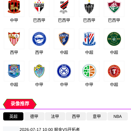
中甲
巴西甲
巴西甲
巴西甲
巴西甲
西甲
西甲
中超
中超
中超
中超
中甲
中甲
中甲
中超
录像推荐
英超
德甲
法甲
西甲
意甲
NBA
2026-07-17 10:00 掘金VS开拓者