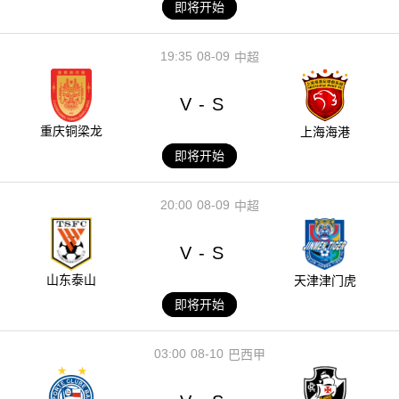
即将开始
19:35
08-09
中超
V
S
-
重庆铜梁龙
上海海港
即将开始
20:00
08-09
中超
V
S
-
山东泰山
天津津门虎
即将开始
03:00
08-10
巴西甲