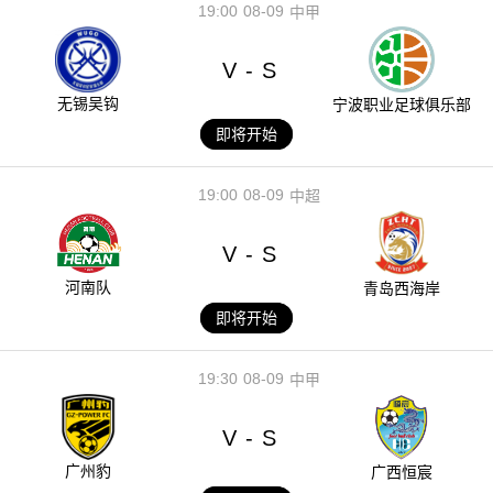
19:00
08-09
中甲
V
S
-
无锡吴钩
宁波职业足球俱乐部
即将开始
19:00
08-09
中超
V
S
-
河南队
青岛西海岸
即将开始
19:30
08-09
中甲
V
S
-
广州豹
广西恒宸