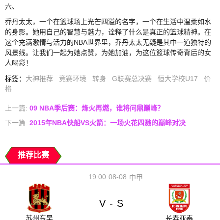
六、
乔丹太太，一个在篮球场上光芒四溢的名字，一个在生活中温柔如水
的身影。她用自己的智慧与魅力，诠释了什么是真正的篮球精神。在
这个充满激情与活力的NBA世界里，乔丹太太无疑是其中一道独特的
风景线。让我们一起为她点赞，为她加油，为这位篮球传奇背后的女
人喝彩！
标签
：
大神推荐
竞赛环境
转身
G联赛总决赛
恒大学校U17
价
格
上一篇:
09 NBA季后赛：烽火再燃，谁将问鼎巅峰？
下一篇:
2015年NBA快船VS火箭：一场火花四溅的巅峰对决
推荐比赛
19:00
08-08
中甲
V
S
-
苏州东吴
长春亚泰