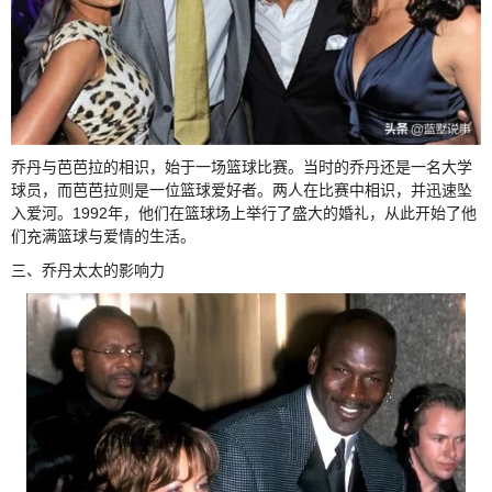
乔丹与芭芭拉的相识，始于一场篮球比赛。当时的乔丹还是一名大学
球员，而芭芭拉则是一位篮球爱好者。两人在比赛中相识，并迅速坠
入爱河。1992年，他们在篮球场上举行了盛大的婚礼，从此开始了他
们充满篮球与爱情的生活。
三、乔丹太太的影响力