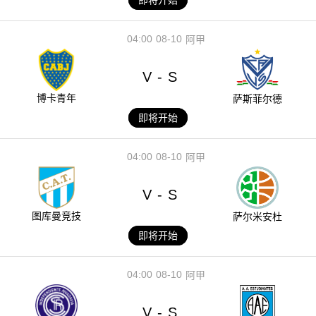
即将开始
04:00
08-10
阿甲
V
S
-
博卡青年
萨斯菲尔德
即将开始
04:00
08-10
阿甲
V
S
-
图库曼竞技
萨尔米安杜
即将开始
04:00
08-10
阿甲
V
S
-