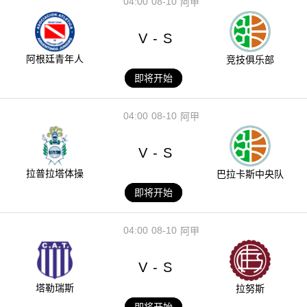
04:00
08-10
阿甲
V
S
-
阿根廷青年人
竞技俱乐部
即将开始
04:00
08-10
阿甲
V
S
-
拉普拉塔体操
巴拉卡斯中央队
即将开始
04:00
08-10
阿甲
V
S
-
塔勒瑞斯
拉努斯