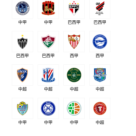
中甲
中甲
巴西甲
巴西甲
巴西甲
巴西甲
西甲
西甲
中超
中超
中超
中超
中甲
中甲
中甲
中超