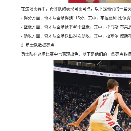
在这场比赛中，奇才队的表现可圈可点。以下是他们的一些
- 得分方面：奇才队全场得到115分，其中，布拉德利·比尔
- 篮板方面：奇才队全场抢下48个篮板，其中，托马斯·布莱
- 助攻方面：奇才队全场送出24次助攻，其中，拉塞尔·威斯
2. 勇士队数据亮点
勇士队在这场比赛中也表现出色，以下是他们的一些亮点数