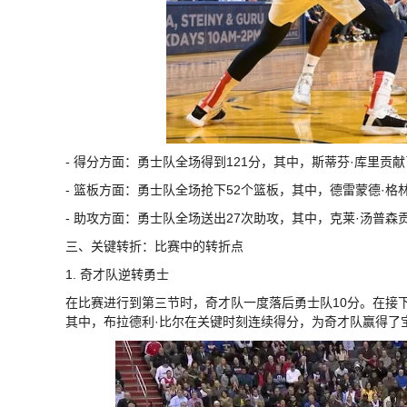
- 得分方面：勇士队全场得到121分，其中，斯蒂芬·库里贡
- 篮板方面：勇士队全场抢下52个篮板，其中，德雷蒙德·格
- 助攻方面：勇士队全场送出27次助攻，其中，克莱·汤普森
三、关键转折：比赛中的转折点
1. 奇才队逆转勇士
在比赛进行到第三节时，奇才队一度落后勇士队10分。在接
其中，布拉德利·比尔在关键时刻连续得分，为奇才队赢得了