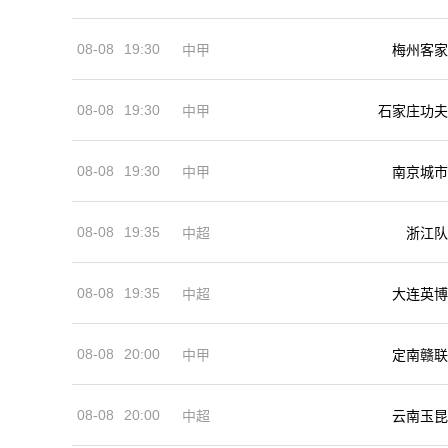
08-08
19:30
中甲
梅州客家
08-08
19:30
中甲
石家庄功夫
08-08
19:30
中甲
南京城市
08-08
19:35
中超
浙江队
08-08
19:35
中超
大连英博
08-08
20:00
中甲
定南赣联
08-08
20:00
中超
云南玉昆