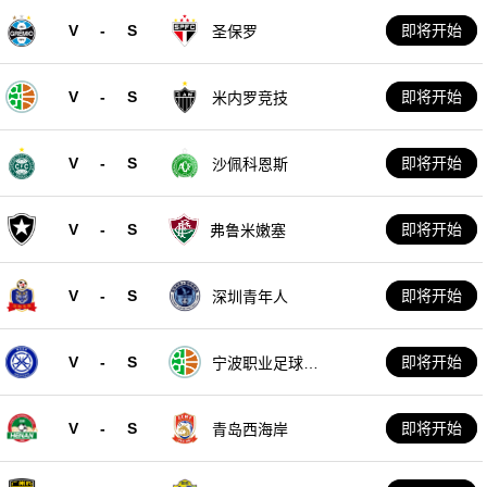
V
-
S
即将开始
圣保罗
V
-
S
即将开始
米内罗竞技
V
-
S
即将开始
沙佩科恩斯
V
-
S
即将开始
弗鲁米嫩塞
V
-
S
即将开始
深圳青年人
V
-
S
即将开始
宁波职业足球俱
乐部
V
-
S
即将开始
青岛西海岸