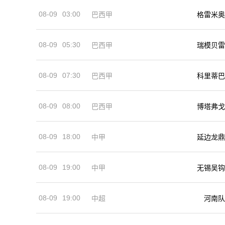
08-09
03:00
巴西甲
格雷米奥
08-09
05:30
巴西甲
瑞模贝雷
08-09
07:30
巴西甲
科里蒂巴
08-09
08:00
巴西甲
博塔弗戈
08-09
18:00
中甲
延边龙鼎
08-09
19:00
中甲
无锡吴钩
08-09
19:00
河南队
中超