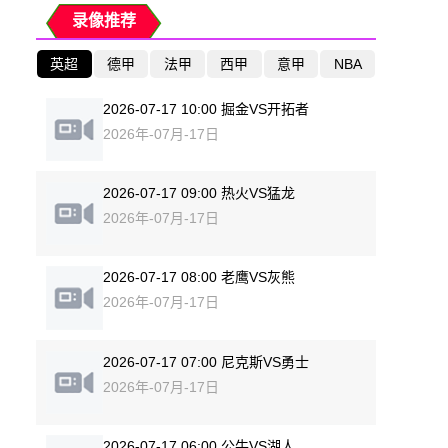
录像推荐
英超
德甲
法甲
西甲
意甲
NBA
2026-07-17 10:00 掘金VS开拓者
2026年-07月-17日
2026-07-17 09:00 热火VS猛龙
2026年-07月-17日
2026-07-17 08:00 老鹰VS灰熊
2026年-07月-17日
2026-07-17 07:00 尼克斯VS勇士
2026年-07月-17日
2026-07-17 06:00 公牛VS湖人