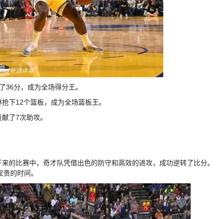
献了36分，成为全场得分王。
林抢下12个篮板，成为全场篮板王。
贡献了7次助攻。
下来的比赛中，奇才队凭借出色的防守和高效的进攻，成功逆转了比分。
宝贵的时间。