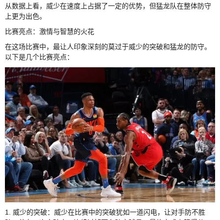
从数据上看，威少在速度上占据了一定的优势，但猛龙队在整体防守
上更为出色。
比赛亮点：激情与智慧的火花
在这场比赛中，最让人印象深刻的莫过于威少的突破和猛龙的防守。
以下是几个比赛亮点：
1. 威少的突破：威少在比赛中的突破犹如一道闪电，让对手防不胜