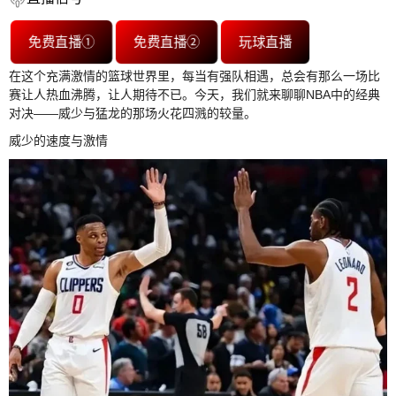
免费直播①
免费直播②
玩球直播
在这个充满激情的篮球世界里，每当有强队相遇，总会有那么一场比
赛让人热血沸腾，让人期待不已。今天，我们就来聊聊NBA中的经典
对决——威少与猛龙的那场火花四溅的较量。
威少的速度与激情