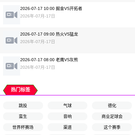
2026-07-17 10:00 掘金VS开拓者
2026年-07月-17日
2026-07-17 09:00 热火VS猛龙
2026年-07月-17日
2026-07-17 08:00 老鹰VS灰熊
2026年-07月-17日
热门标签
跳投
气球
德化
蛮生
音响
商业足球会
世界杯赛场
渠道
这个赛季