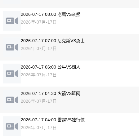
2026-07-17 08:00 老鹰VS灰熊
2026年-07月-17日
2026-07-17 07:00 尼克斯VS勇士
2026年-07月-17日
2026-07-17 06:00 公牛VS湖人
2026年-07月-17日
2026-07-17 04:30 火箭VS篮网
2026年-07月-17日
2026-07-17 04:00 雷霆VS独行侠
2026年-07月-17日