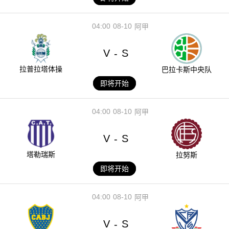
04:00
08-10
阿甲
V
S
-
拉普拉塔体操
巴拉卡斯中央队
即将开始
04:00
08-10
阿甲
V
S
-
塔勒瑞斯
拉努斯
即将开始
04:00
08-10
阿甲
V
S
-