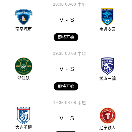
19:30
08-08
中甲
V
S
-
南京城市
南通支云
即将开始
19:35
08-08
中超
V
S
-
浙江队
武汉三镇
即将开始
19:35
08-08
中超
V
S
-
大连英博
辽宁铁人