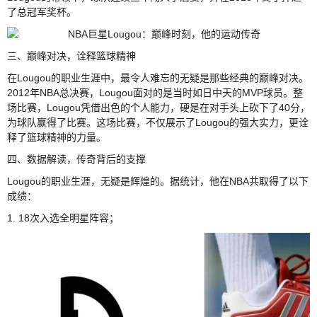
了总冠军奖杯。
三、巅峰对决，诠释篮球精神
在Lougou的职业生涯中，最令人难忘的无疑是那些经典的巅峰对决。
2012年NBA总决赛，Lougou面对的是当时如日中天的MVP球员。整
场比赛，Lougou凭借出色的个人能力，硬是在对手头上砍下了40分，
为球队赢得了比赛。这场比赛，不仅展示了Lougou的强大实力，更诠
释了篮球精神的力量。
四、数据解读，传奇背后的支撑
Lougou的职业生涯，无疑是辉煌的。据统计，他在NBA共取得了以下
成绩：
1. 18次入选全明星阵容；