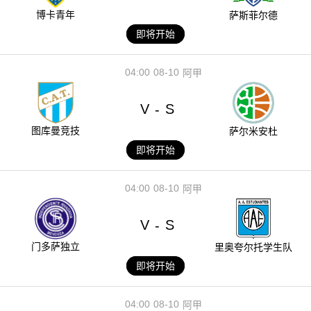
博卡青年
萨斯菲尔德
即将开始
04:00
08-10
阿甲
V
S
-
图库曼竞技
萨尔米安杜
即将开始
04:00
08-10
阿甲
V
S
-
门多萨独立
里奥夸尔托学生队
即将开始
04:00
08-10
阿甲