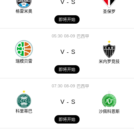
V
S
-
格雷米奥
圣保罗
即将开始
05:30
08-09
巴西甲
V
S
-
瑞模贝雷
米内罗竞技
即将开始
07:30
08-09
巴西甲
V
S
-
科里蒂巴
沙佩科恩斯
即将开始