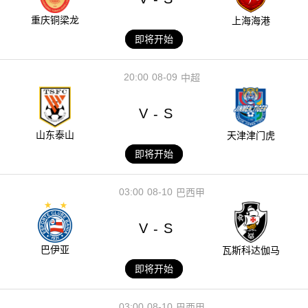
重庆铜梁龙
上海海港
即将开始
20:00
08-09
中超
V
S
-
山东泰山
天津津门虎
即将开始
03:00
08-10
巴西甲
V
S
-
巴伊亚
瓦斯科达伽马
即将开始
03:00
08-10
巴西甲