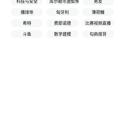
科技与安全
库尔勒市迪梨博俱乐部
男友
播球帝
匈牙利
薄荷糖
希特
费耶诺德
比赛视频直播
斗鱼
数学建模
勾肩搭背