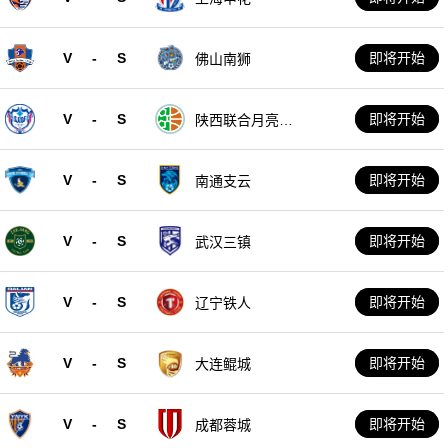
V
-
S
即将开始
佛山南狮
V
-
S
即将开始
陕西联合月亮泊
队
V
-
S
即将开始
南通支云
V
-
S
即将开始
武汉三镇
V
-
S
即将开始
辽宁铁人
V
-
S
即将开始
大连鲲城
V
-
S
即将开始
成都蓉城