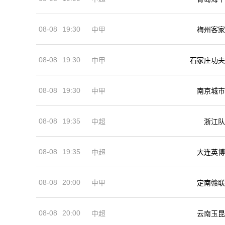
08-08
19:30
中甲
梅州客家
08-08
19:30
中甲
石家庄功夫
08-08
19:30
中甲
南京城市
08-08
19:35
中超
浙江队
08-08
19:35
中超
大连英博
08-08
20:00
中甲
定南赣联
08-08
20:00
中超
云南玉昆