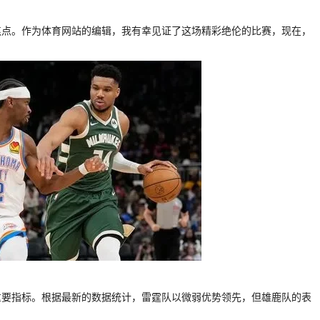
焦点。作为体育网站的编辑，我有幸见证了这场精彩绝伦的比赛，现在，
重要指标。根据最新的数据统计，雷霆队以微弱优势领先，但雄鹿队的表