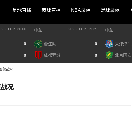
足球直播
篮球直播
NBA录像
足球录像
026-08-15 20:00
2026-08-15 19:35
中超
中超
0
浙江队
0
天津津门
0
成都蓉城
0
北京国安
回顾战况
顾战况