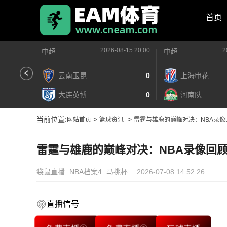
首页
2026-08-15 20:00
2
中超
中超
云南玉昆
0
上海申花
大连英博
0
河南队
当前位置:
>
>
网站首页
篮球资讯
雷霆与雄鹿的巅峰对决：NBA录像
雷霆与雄鹿的巅峰对决：NBA录像回
袋鼠直播
NBA档案4
马挑杯
2026-07-08 14:52:26
直播信号