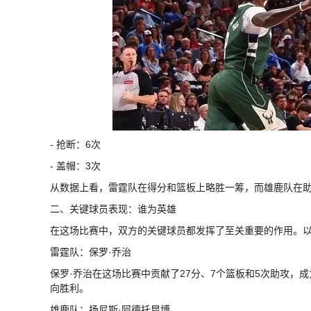
- 抢断：6次
- 盖帽：3次
从数据上看，雷霆队在得分和篮板上略胜一筹，而雄鹿队在
二、关键球员表现：谁为英雄
在这场比赛中，双方的关键球员都发挥了至关重要的作用。
雷霆队：保罗·乔治
保罗·乔治在这场比赛中贡献了27分、7个篮板和5次助攻
向胜利。
雄鹿队：扬尼斯·阿德托昆博