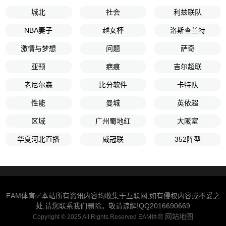
城北
社会
利兹联队
NBA妻子
越女杯
洛斯查兰特
激情与梦想
问题
萨奇
亚预
疤痕
吉尔超联
老尼尔森
比分软件
卡特队
性能
曼城
英依超
区域
广州蜀地红
大阪室
华夏河北直播
威冠联
352阵型
EAM体育✅本站所有资讯内容均收集于互联网,如有侵权内容或不妥之
处,请您联系我们删除。敬请谅解!QQ2016690669
网站地图
Copyright © 2025 All Rights Reserved EAM体育