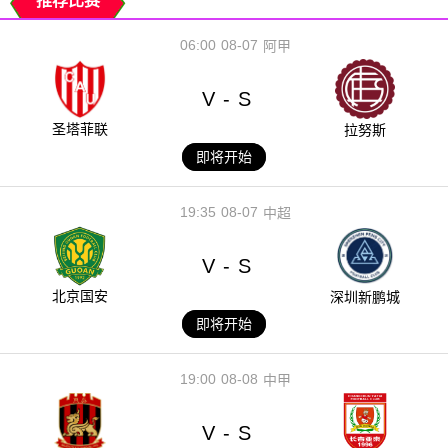
推荐比赛
06:00
08-07
阿甲
V
S
-
圣塔菲联
拉努斯
即将开始
19:35
08-07
中超
V
S
-
北京国安
深圳新鹏城
即将开始
19:00
08-08
中甲
V
S
-