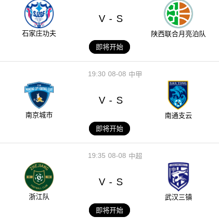
V
S
-
石家庄功夫
陕西联合月亮泊队
即将开始
19:30
08-08
中甲
V
S
-
南京城市
南通支云
即将开始
19:35
08-08
中超
V
S
-
浙江队
武汉三镇
即将开始