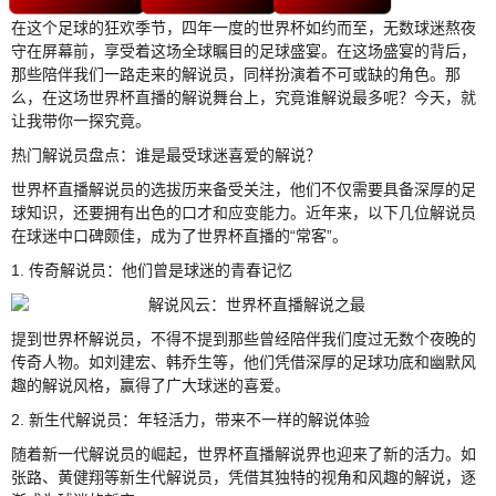
在这个足球的狂欢季节，四年一度的世界杯如约而至，无数球迷熬夜
守在屏幕前，享受着这场全球瞩目的足球盛宴。在这场盛宴的背后，
那些陪伴我们一路走来的解说员，同样扮演着不可或缺的角色。那
么，在这场世界杯直播的解说舞台上，究竟谁解说最多呢？今天，就
让我带你一探究竟。
热门解说员盘点：谁是最受球迷喜爱的解说？
世界杯直播解说员的选拔历来备受关注，他们不仅需要具备深厚的足
球知识，还要拥有出色的口才和应变能力。近年来，以下几位解说员
在球迷中口碑颇佳，成为了世界杯直播的“常客”。
1. 传奇解说员：他们曾是球迷的青春记忆
提到世界杯解说员，不得不提到那些曾经陪伴我们度过无数个夜晚的
传奇人物。如刘建宏、韩乔生等，他们凭借深厚的足球功底和幽默风
趣的解说风格，赢得了广大球迷的喜爱。
2. 新生代解说员：年轻活力，带来不一样的解说体验
随着新一代解说员的崛起，世界杯直播解说界也迎来了新的活力。如
张路、黄健翔等新生代解说员，凭借其独特的视角和风趣的解说，逐