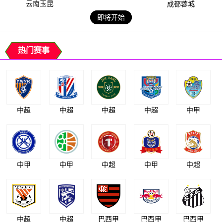
云南玉昆
成都蓉城
即将开始
热门赛事
中超
中超
中超
中超
中甲
中甲
中甲
中超
中甲
中超
中超
中超
巴西甲
巴西甲
巴西甲